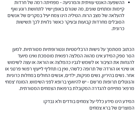
ההשפעה האנטי עוויתית והמרגיעה – מפחיתה רמה של חרדות
קיימות ומתחים שונים, מה שגורם באופן ישיר לתחושת רוגע ואף
להעלאה של מצב הרוח. הטיליה הינו צמח יעיל במקרים של אנשים
הסובלים מחרדות קבועות ובעיקר כאשר נלווית לכך תשישות
כרונית.
הכתוב מסתמך על גישות הרבליסטיות ונטורופתיות מסורתיות. למען
הסר ספק המידע אינו מהווה המלצה רפואית מוסמכת ואינו מיועד
להנחות את הציבור או לשמש לגביו כהמלצה או הוראה או עצה לשימוש
או שינוי או הורדה של תרופה כלשהי, ואין בו תחליף לייעוץ רפואי פרטני או
אחר. נשים בהיריון, נשים מניקות, ילדים, אנשים החולים במחלות כרוניות
והנוטלים תרופות מרשם – יש להיוועץ ברופא לפני השימוש. המונח 'צמחי
מרפא' מתייחס להגדרה המקובלת ברפואת הצמחים המסורתית.
המידע הינו מידע כללי על צמחים בודדים ולא נבדקו
המוצרים של ברא צמחים