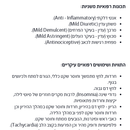
תכונות רפואיות משניות:
אנטי דלקתי (Anti – Inflammatory).
משתן עדין (Mild Diuretic).
מרכך (עדין – בעיקר הפרחים) (Mild Demulcent).
מכווץ (עדין – בעיקר העלים) (Mild Astringent).
מפחית רגישות לכאב (Antinociceptive).
התוויות ושימושים רפואיים עיקריים:
חרדות, לחץ מתמשך וחוסר שקט כללי, הגורם למתח ולכיווצים
בגוף.
לחץ דם גבוה.
נדודי שינה (Insomnia), לרבות מקרים חוזרים של סיוטי לילה,
יקיצות וחרדות פתאומיות.
הריון – לחץ דם בהיריון, חרדות וחוסר שקט במהלך ההיריון וכן
חרדות וחוסר שקט לפני ובמהלך הלידה.
כאבי ראש ומיגרנות, הנובעים ממתח וחוסר שקט.
פלפיטציות ודופק מהיר וכן הפרעות בקצב הלב (Tachycardia).