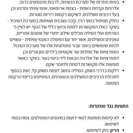
בעיות חוזרות של מערכת הנשימה, לרבות סינוסיטיס כרוני,
אלרגיות וקדחת השחת – כצמח ארומאטי, אנטי עוויתי ומרגיע וכן
בעל רכיבים מוצילגים, לשיקום רקמות ריריות מגורות.
כחלק מטיפול במעי רגיז, קיבה עצבנית ועוויתות במערכת העיכול –
בעיקר כאלו המקושרות למתח וכיווץ כללי של הגוף. יש לציין כי
הפרחים ועלי הטיליה מכילים שילוב ייחודי של שמנים אתריים,
טאנינים ומוצילגים, אשר יחד עם הפעולה האנטי עוויתית – עשויים
להיות שימושיים ביותר עבור פתולוגיות אלו של מערכת העיכול.
התפרצויות של מחלות עור אקוטיות בילדים ומבוגרים וכן
התפרצויות של אלרגיה הבאות לידי ביטוי בעור. בעיקר כאשר
תופעות אלו מקושרות למתח ולחוסר שקט.
דלקות בדרכי השתן. הטיליה נחשב לצמח משתן קל, זאת בנוסף
לתכולת הרכיבים המוצילגים והטאנינים, המסייעים בריפוי הרקמה
הפגועה.
התוויות נגד ואזהרות:
לא קיימות תופעות לוואי ידועות במינונים המומלצים. צמח בטוח
לשימוש.
הריון:
ניתן לשימוש.