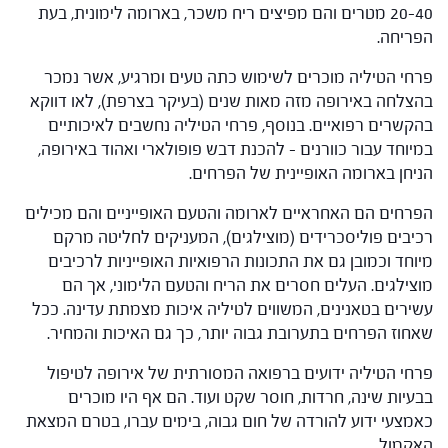
20-40 מטרים והם מפיצים ריח משכר, בארומה לימונית, בעת
הפריחה.
פרחי הטיליה מוכרים לשימוש כתה טעים ומרגיע, אשר נמכר
בהצלחה באירופה מזה מאות שנים (בעיקר בצרפת), לאו דווקא
בהקשרים רפואיים. בנוסף, פרחי הטיליה נחשבים לאיכותיים
במיוחד עבור כוורנים – להכנת דבש פופולארי ואהוד באירופה,
הניחן בארומה האופיינית של הפרחים.
הפרחים הם האחראיים לארומה והטעם האופייניים והם מכילים
רכיבים פוליסכרידים (מוצילגים), המעניקים לחליטה מרקם
מיוחד וכמובן גם את התכונות הרפואיות האופייניות לרכיבים
מוצילגים. העלים חסרים את הריח והטעם הלימוני, אך הם
עשירים בטאנינים, המשווים לטיליה איכות מצמתת עדינה. ככל
שאחוז הפרחים בתערובת גבוה יותר, כך גם האיכות והמחיר.
פרחי הטיליה ידועים ברפואה המסורתית של אירופה לטיפול
בבעיות שינה, חרדות, חוסר שקט ועוד. הם אף היו מוכרים
כאמצעי ידוע להורדה של חום גבוה, בימים עברו, בטרם המצאת
האקמול.