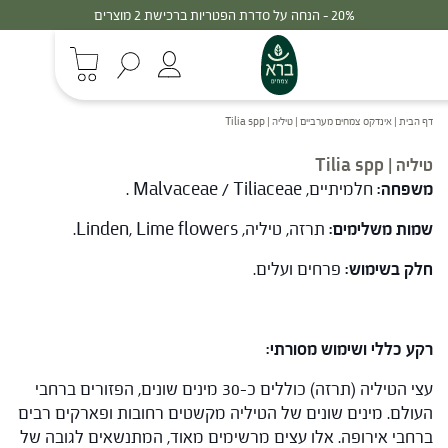
30% - הנחה על סדרת הפטריות ברכישת 3 מוצרים
דף הבית
|
אינדקס צמחים מערביים
|
טיליה | Tilia spp
טיליה | Tilia spp
משפחה:
חלמיתיים, Malvaceae / Tiliaceae .
שמות משלימים:
תרזה, טיליה, Linden, Lime flowers.
חלק בשימוש:
פרחים ועלים.
רקע כללי ושימוש מסורתי:
עצי הטיליה (תרזה) כוללים כ-30 מינים שונים, הפזורים ברחבי
העולם. מינים שונים של הטיליה מקשטים רחובות ופארקים רבים
ברחבי אירופה. אלו עצים מרשימים מאוד, המתנשאים לגובה של