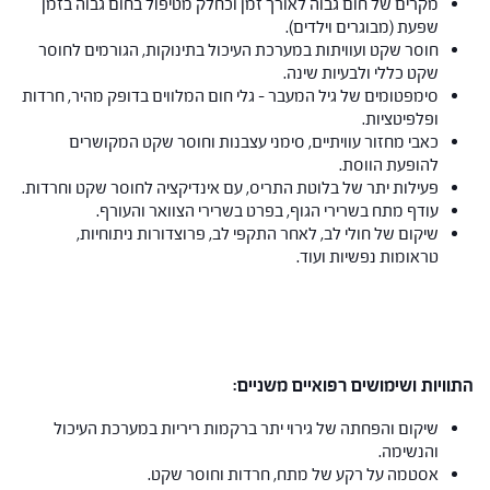
מקרים של חום גבוה לאורך זמן וכחלק מטיפול בחום גבוה בזמן
שפעת (מבוגרים וילדים).
חוסר שקט ועוויתות במערכת העיכול בתינוקות, הגורמים לחוסר
שקט כללי ולבעיות שינה.
סימפטומים של גיל המעבר – גלי חום המלווים בדופק מהיר, חרדות
ופלפיטציות.
כאבי מחזור עוויתיים, סימני עצבנות וחוסר שקט המקושרים
להופעת הווסת.
פעילות יתר של בלוטת התריס, עם אינדיקציה לחוסר שקט וחרדות.
עודף מתח בשרירי הגוף, בפרט בשרירי הצוואר והעורף.
שיקום של חולי לב, לאחר התקפי לב, פרוצדורות ניתוחיות,
טראומות נפשיות ועוד.
התוויות ושימושים רפואיים משניים:
שיקום והפחתה של גירוי יתר ברקמות ריריות במערכת העיכול
והנשימה.
אסטמה על רקע של מתח, חרדות וחוסר שקט.