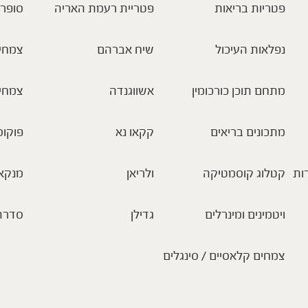
פטריות בריאות
פטריית רעמת האריה
סופר 
נפלאות העיכול
שיח אברהם
צמחי 
מתחם תוכן כורכומין
אשווגנדה
צמחי
מתכונים בריאים
קקאו נא
פוקוס
ות
קטלוג קוסמטיקה
ולריאן
מנקא
ויטמינים ומינרלים
גדילן
סדרת
צמחים קלאסיים / סינגלים