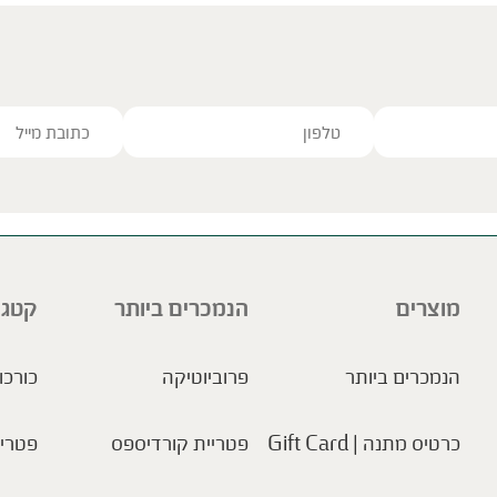
ve this field empty.
מוצרים
הנמכרים ביותר
קטגו
הנמכרים ביותר
פרוביוטיקה
כורכו
כרטיס מתנה | Gift Card
פטריית קורדיספס
פטריו