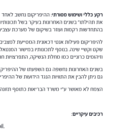
רקע כללי ושימוש מסורתי
: ההיפריקום נחשב לאחד ה
את תהילתו" בשנים האחרונות בעיקר בשל תכונותיו ה
בהתחדשות רקמות ועוזר בשיקום של מערכת עצבים 
להיפריקום פעילות אנטי דכאונית המסייעת למצבים ש
שקט וקשיי שינה. בנוסף לתכונותיו במישור המנטאלי,
וזיהומים כרוניים כמו מחלת הנשיקה, התפרצויות חוז
בשנים האחרונות נחשפה גם השפעתו של ההיפריקום על
גם ניתן להבין את התוויות הנגד הידועות של ההי
הצמח לא מאושר ע"י משרד הבריאות כתוסף תזונה.
רכיבים עיקריים
:
il.