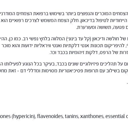
צמחים המוכרים והנפוצים ביותר בשימוש ברפואת הצמחים המודרנית. ז
ייחודיות לטיפול בדיכאון. חלק הצמח המשמש לצרכים רפואיים הוא נו
פגועה, תשושה ומעורערת.
ל חולשה ודיכאון (קל עד בינוני) המלווה בלחץ נפשי רב. כמו כן, ה
 להיפריקום תכונות אנטי דלקתיות ואנטי וויראליות ידועות והוא מוכר
רות של הרפס, דלקות זיהומיות בכבד וכו'.
 תהליכים פיזיולוגיים שונים בכבד, בעיקר בכל הנוגע לפעילותו הממ
פריקום בשילוב עם תרופות פסיכיאטריות מסוימות ומדללי דם – זאת 
es (hypericin), flavenoides, tanins, xanthones, essential o