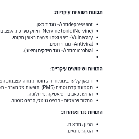
תכונות רפואיות עיקריות
:
Antidepressant- נוגד דיכאון.
(Nervine tonic (Nervine- חיזוק מערכת העצבים והרגעה.
Vulnerary- ריפוי ואיחוי פצעים באופן מקומי.
Antiviral- נוגד וירוסים.
Antimicrobial- נוגד חיידקים (חיצוני).
התוויות ושימושים עיקריים
:
דיכאון קל עד בינוני, חרדה, חוסר מנוחה, עצבנות, הפרעה טורדנית 
תסמונת קדם וסתית (PMS) ותופעות גיל מעבר – תמיכה בביטויים הנפשיים.
הרגעת כאבים – סיאטיקה, נוירולוגיה.
מחלות ויראליות – הרפס גניטלי, הרפס זוסטר.
התוויות נגד ואזהרות
:
הריון : מתאים.
הנקה: מתאים.