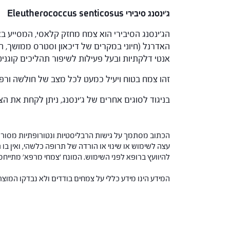
ג'ינסנג סיבירי Eleutherococcus senticosus
הג'ינסנג הסיבירי הוא צמח מחזק קלאסי, המסייע בא
האדרנל (חיוני במקרים של דיכאון וסטרס ממושך, ה
אנטי דלקתיות ובעל פעילות לשיפור תהליכים קוגניטיבי
זהו צמח בטוח ויעיל כמעט לכל מצב של חולשה ורפיון
בניגוד לסוגים אחרים של ג'ינסנג, ניתן לקחת את 
הכתוב מסתמך על גישות הרבליסטיות ונטורופתיות מסורתי
עצה לשימוש או שינוי או הורדה של תרופה כלשהי, ואין בו 
להיוועץ ברופא לפני השימוש. המונח 'צמחי מרפא' מתיי
המידע הינו מידע כללי על צמחים בודדים ולא נבדקו המוצ