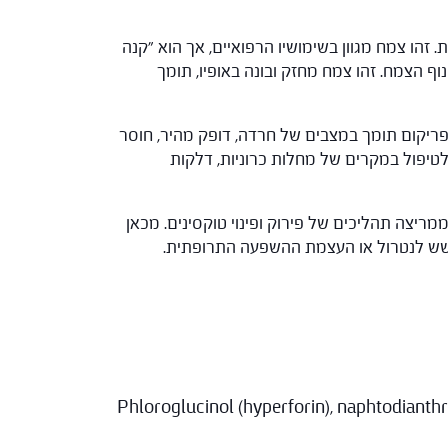
הו צמח מגוון בשימושיו הרפואיים, אך הוא "קנה
ף הצמח. זהו צמח מחזק ובונה באופיו, תומך
היפריקום תומך במצבים של חרדה, דופק מהיר, חוסר
 לטיפול במקרים של מחלות כרוניות, דלקות
ריצה תהליכים של פירוק ופינוי טוקסינים. מכאן
מחשש לנטרול או העצמת ההשפעה התרופתית.
Phloroglucinol (hyperforin), naphtodianthron