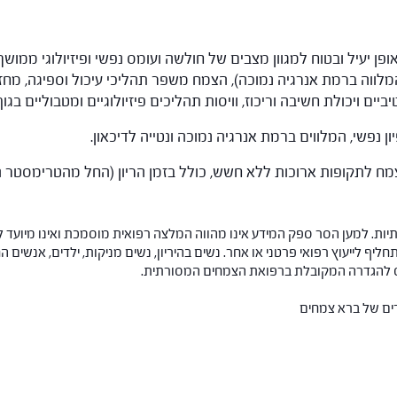
ופן יעיל ובטוח למגוון מצבים של חולשה ועומס נפשי ופיזיולוגי ממ
מלווה ברמת אנרגיה נמוכה), הצמח משפר תהליכי עיכול וספיגה, מחז
ים ויכולת חשיבה וריכוז, וויסות תהליכים פיזיולוגיים ומטבוליים בגוף,
 נפשי, המלווים ברמת אנרגיה נמוכה ונטייה לדיכאון.
הצמח לתקופות ארוכות ללא חשש, כולל בזמן הריון (החל מהטרימסטר ה
ות. למען הסר ספק המידע אינו מהווה המלצה רפואית מוסמכת ואינו מיועד ל
תחליף לייעוץ רפואי פרטני או אחר. נשים בהיריון, נשים מניקות, ילדים, אנשים
חס להגדרה המקובלת ברפואת הצמחים המסורתית.
רים של ברא צמחים