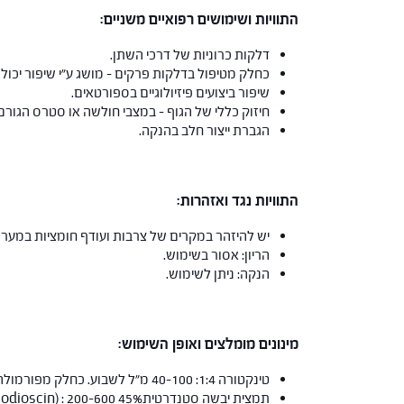
התוויות ושימושים רפואיים משניים:
דלקות כרוניות של דרכי השתן.
כחלק מטיפול בדלקות פרקים – מושג ע"י שיפור יכולת
שיפור ביצועים פיזיולוגיים בספורטאים.
חיזוק כללי של הגוף – במצבי חולשה או סטרס הגור
הגברת ייצור חלב בהנקה.
התוויות נגד ואזהרות:
יש להיזהר במקרים של צרבות ועודף חומציות במערכ
הריון: אסור בשימוש.
הנקה: ניתן לשימוש.
מינונים מומלצים ואופן השימוש:
טינקטורה 1:4: 40-100 מ"ל לשבוע. כחלק מפורמולה.
תמצית יבשה סטנדרטית45% Furostanol saponins (Proctodioscin) : 200-600 מ"ג ליום.