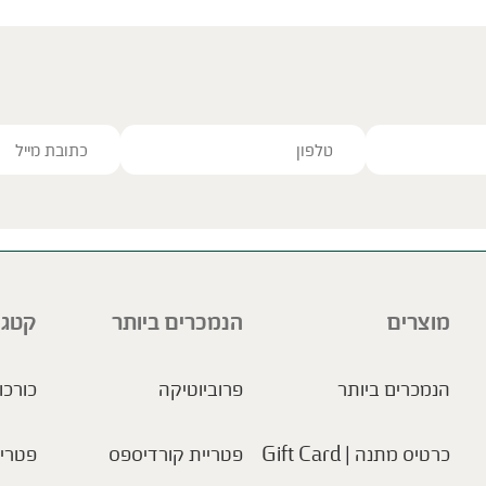
ve this field empty.
מוצרים
הנמכרים ביותר
קטגו
הנמכרים ביותר
פרוביוטיקה
כורכו
כרטיס מתנה | Gift Card
פטריית קורדיספס
פטריו