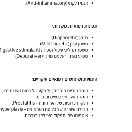
אנטי דלקתי (Anti-inflammatory).
תכונות רפואיות משניות:
מייזע (Diaphoretic).
משתן עדין (Mild Diuretic).
משפר תהליכי עיכול וספיגה (Digestive stimulant).
מסייע בפינוי רעלנים מהגוף (Depurative).
התוויות ושימושים רפואיים עיקריים:
חוסר פוריות בגברים, על רקע של כמות ואיכות זרע יר
חוסר חשק מיני בנשים ובגברים.
דלקות כרוניות של הערמונית – Prostatitis.
הגדלה שפירה של בלוטת הערמונית – Benign prostatic hyperplasia.
אימפוטנציה ותפקוד מיני לקוי בגברים.