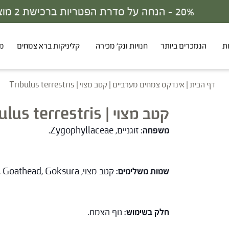
ת
הנמכרים ביותר
חנויות ונק' מכירה
קליניקות ברא צמחים
מר
דף הבית
|
אינדקס צמחים מערביים
|
קטב מצוי | Tribulus terrestris
קטב מצוי | Tribulus terrestris
משפחה
: זוגניים, Zygophyllaceae.
שמות משלימים:
קטב מצוי, Puncture vine, Caltrop, Goathead, Goksura (הודו-סנסקריט).
חלק בשימוש:
נוף הצמח.