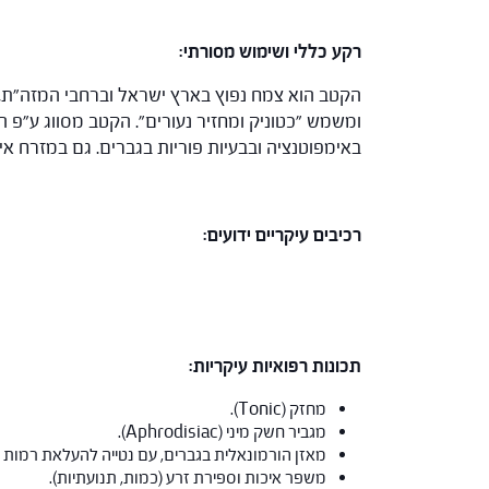
רקע כללי ושימוש מסורתי:
הקטב הוא צמח נפוץ בארץ ישראל וברחבי המזה"ת, א
ומשמש "כטוניק ומחזיר נעורים". הקטב מסווג ע"פ ה
באימפוטנציה ובבעיות פוריות בגברים. גם במזרח איר
רכיבים עיקריים ידועים:
תכונות רפואיות עיקריות:
מחזק (Tonic).
מגביר חשק מיני (Aphrodisiac).
מאזן הורמונאלית בגברים, עם נטייה להעלאת רמות הורמונים גב
משפר איכות וספירת זרע (כמות, תנועתיות).