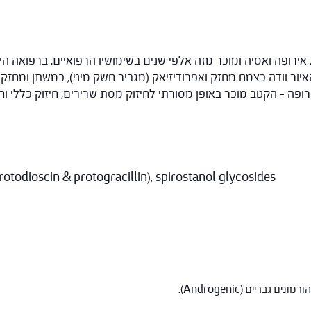
ירופה ואסיה ומוכר מזה אלפי שנים בשימושיו הרפואיים. ברפואה הי
איור וודה כצמח מחזק ואפרודיזיאק (מגביר חשק מיני), כמשתן ומחזק 
ופה – הקטב מוכר באופן מסורתי לחיזוק מסת שרירים, חיזוק כללי וחיז
otodioscin & protogracillin), spirostanol glycosides.
ריים (Androgenic).