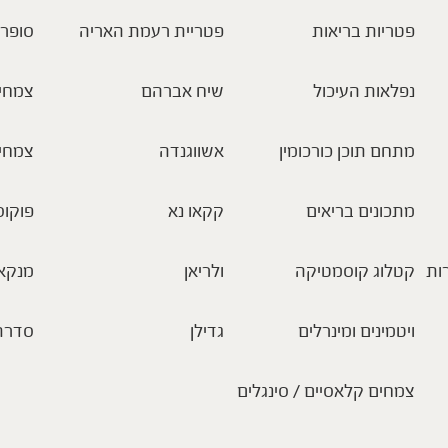
פטריות בריאות
פטריית רעמת האריה
סופר 
נפלאות העיכול
שיח אברהם
צמחי 
מתחם תוכן כורכומין
אשווגנדה
צמחי
מתכונים בריאים
קקאו נא
פוקוס
ות
קטלוג קוסמטיקה
ולריאן
מנקא
ויטמינים ומינרלים
גדילן
סדרת
צמחים קלאסיים / סינגלים