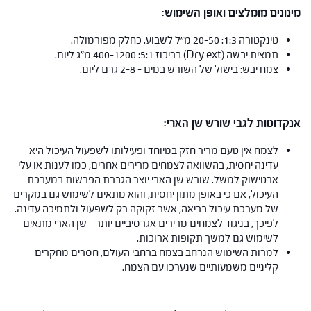
מינונים מומלצים ואופן השימוש:
טינקטורה 1:3: 20-50 מ"ל לשבוע. כחלק מפורמולה.
תמצית יבשה (Dry ext) בריכוז 5:1: 400-1200 מ"ג ליום.
צמח יבש: בישול של השורש במים – 2-8 גרם ליום.
אנקדוטות לגבי שורש שן הארי:
לצמח אין טעם מריר חזק במיוחד ופעילותו לשפעול העיכול היא
עדינה יחסית, בהשוואה לצמחים מרירים אחרים, כמו לענות או עלי
ארטישוק למשל. שורש שן הארי יוצר הגברת הפרשות במערכת
העיכול, אם כי באופן מתון יחסית, והוא מתאים לשימוש גם במקרים
של מערכת עיכול בריאה, אשר זקוקה רק לשפעול ולתמיכה עדינה.
לפיכך, בניגוד לצמחים מרירים אגרסיביים יותר – שן הארי מתאים
לשימוש גם למשך תקופות ארוכות.
למרות השימוש הנרחב בצמח ברחבי העולם, חסרים מחקרים
קליניים משמעותיים שנערכו עם הצמח.