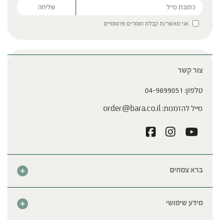
Please leave this field empty.
אני מאשר/ת קבלת חומרים פרסומיים
צור קשר
טלפון:
04-9899051
מייל להזמנות:
order@bara.co.il
ברא צמחים
אודות
חנות
מידע שימושי
צור קשר
מבצע החודש