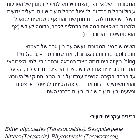
המסורתית של אירופה, הצמח שימש לטיפול במגוון של הפרעות
עיכול ומחלות כבד וכן לטיפול במחלות עור שונות. העלים ידועים
בשל השפעתם להגברת מתן שתן והם אף משמשים למאכל
ולהכנת משקאות המהווים כתחליף לקפה, בדומה לעולש (אף
הוא ממשפחת המורכבים).
השימוש הסיני המסורתי נעשה עם מין אחר של הצמח:
Taraxacum mongolicum, או בשמו הסיני – Pu Gong
Ying. מין זה הינו דומה מאוד במראהו ובתכונותיו למין האירופאי.
הסינים מגדירים את השורש כצמח המפיג חום ורעילות, הפועל
על הכבד והקיבה. הסינים עמדו על טיבו המר-מתוק של השורש
והוא משמש עד היום את הרפואה הסינית לטיפול באבצסים
ופצעים, בעיות עור שונות ובעיות בדרכי השתן.
רכיבים עיקריים ידועים:
Bitter glycosides (Taraxocosides), Sesquiterpene
bitters (Taraxacin), Phytosterols (Taraxasterol),