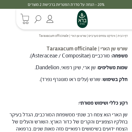
30% - הנחה על סדרת הפטריות ברכישת 3 מוצרים
דף הבית
|
אינדקס צמחים מערביים
|
שורש שן הארי | Taraxacum officinale
שורש שן הארי | Taraxacum officinale
משפחה:
מורכביים (Asteraceae / Compositae).
שמות משלימים:
שן ארי, שינן רפואי, Dandelion.
חלק בשימוש:
שורש (עלים ראו מונוגרף נפרד).
רקע כללי ושימוש מסורתי:
שן הארי הוא צמח רב שנתי ממשפחת המורכבים, הגדל בעיקר
בחלקיו הצפוניים והקרים של כדור הארץ. השורש והעלים של
הצמח ידועים בשימושים רפואיים מזה מאות שנים. ברפואה