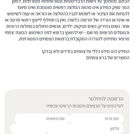
הכתוב מסתמך על גישות הרבליסטיות ונטורופתיות מסורתיות. למען
הסר ספק המידע אינו מהווה המלצה רפואית מוסמכת ואינו מיועד
להנחות את הציבור או לשמש לגביו כהמלצה או הוראה או עצה לשימוש
או שינוי או הורדה של תרופה כלשהי, ואין בו תחליף לייעוץ רפואי פרטני או
אחר. נשים בהיריון, נשים מניקות, ילדים, אנשים החולים במחלות כרוניות
והנוטלים תרופות מרשם – יש להיוועץ ברופא לפני השימוש. המונח 'צמחי
מרפא' מתייחס להגדרה המקובלת ברפואת הצמחים המסורתית.
המידע הינו מידע כללי על צמחים בודדים ולא נבדקו
המוצרים של ברא צמחים
הרשמה לניוזלטר
לעדכונים על מבצעים והטבות הרשמו עכשיו!