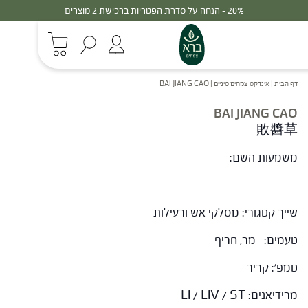
20% - הנחה על סדרת הפטריות ברכישת 2 מוצרים
דף הבית
|
אינדקס צמחים סיניים
|
BAI JIANG CAO
BAI JIANG CAO
敗醬草
משמעות השם:
שייך קטגורי: מסלקי אש ורעילות
טעמים: מר, חריף
טמפ': קריר
מרידיאנים: LI / LIV / ST