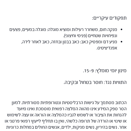
תפקודים עיקריים:
מנקה חום, משחרר רעילות ומוציא מוגלה: מוגלה במעיים, פצעים
ונפיחויות שטחיים (פנימי וחיצוני).
מניע דם ומפסיק כאב: כאב בבטן ובחזה, כאב לאחר לידה,
אפנדיציטיס.
מינון יומי מומלץ: 15-9.
התוויות נגד: חוסר בטחול ובקיבה.
הכתוב מסתמך על גישות הרבליסטיות ונטורופתיות מסורתיות. למען
הסר ספק המידע אינו מהווה המלצה רפואית מוסמכת ואינו מיועד
להנחות את הציבור או לשמש לגביו כהמלצה או הוראה או עצה לשימוש
או שינוי או הורדה של תרופה כלשהי, ואין בו תחליף לייעוץ רפואי פרטני או
אחר. נשים בהיריון, נשים מניקות, ילדים, אנשים החולים במחלות כרוניות