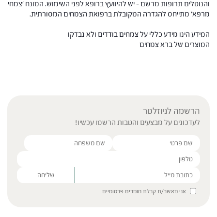
והנוטלים תרופות מרשם – יש להיוועץ ברופא לפני השימוש. המונח 'צמחי
מרפא' מתייחס להגדרה המקובלת ברפואת הצמחים המסורתית.
המידע הינו מידע כללי על צמחים בודדים ולא נבדקו
המוצרים של ברא צמחים
הרשמה לניוזלטר
לעדכונים על מבצעים והטבות הרשמו עכשיו!
Please leave this field empty.
אני מאשר/ת קבלת חומרים פרסומיים