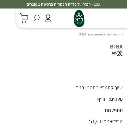
20% - הנחה על סדרת הפטריות ברכישת 2 מוצרים
דף הבית
|
אינדקס צמחים סיניים
|
BI BA
BI BA
荜茇
שיוך קטגורי: מחממי פנים
טעמים: חריף
טמפ': חם
מרידיאנים: ST/LI