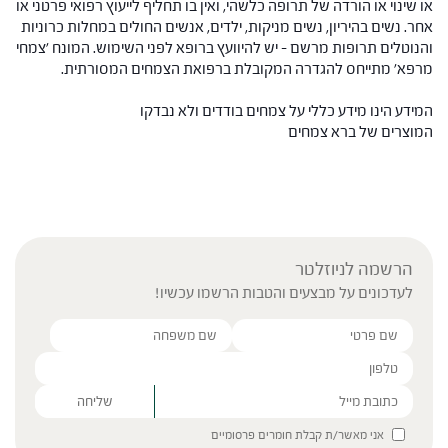
או שינוי או הורדה של תרופה כלשהי, ואין בו תחליף לייעוץ רפואי פרטני או
אחר. נשים בהיריון, נשים מניקות, ילדים, אנשים החולים במחלות כרוניות
והנוטלים תרופות מרשם – יש להיוועץ ברופא לפני השימוש. המונח 'צמחי
מרפא' מתייחס להגדרה המקובלת ברפואת הצמחים המסורתית.
המידע הינו מידע כללי על צמחים בודדים ולא נבדקו
המוצרים של ברא צמחים
הרשמה לניוזלטר
לעדכונים על מבצעים והטבות הרשמו עכשיו!
Please leave this field empty.
אני מאשר/ת קבלת חומרים פרסומיים