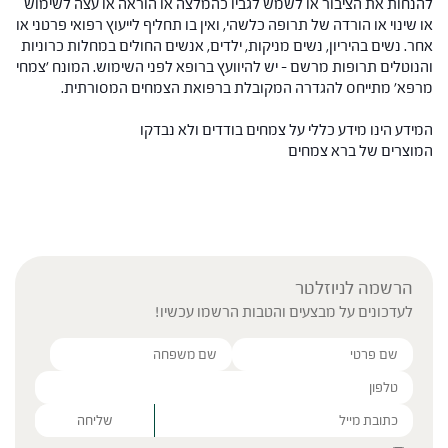
להנחות את הציבור או לשמש לגביו כהמלצה או הוראה או עצה לשימוש
או שינוי או הורדה של תרופה כלשהי, ואין בו תחליף לייעוץ רפואי פרטני או
אחר. נשים בהיריון, נשים מניקות, ילדים, אנשים החולים במחלות כרוניות
והנוטלים תרופות מרשם – יש להיוועץ ברופא לפני השימוש. המונח 'צמחי
מרפא' מתייחס להגדרה המקובלת ברפואת הצמחים המסורתית.
המידע הינו מידע כללי על צמחים בודדים ולא נבדקו
המוצרים של ברא צמחים
הרשמה לניוזלטר
לעדכונים על מבצעים והטבות הרשמו עכשיו!