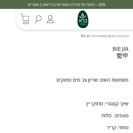
20% - הנחה על סדרת הפטריות ברכישת 2 מוצרים
דף הבית
|
אינדקס צמחים סיניים
|
BIE JIA
BIE JIA
鱉甲
משמעות השם: שריון צב מים מתוקים
שיוך קטגורי: מחזקי יין
טעמים: מלוח
טמפ': קריר