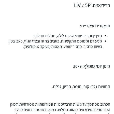
מרידיאנים: LIV / SP
תפקודים עיקריים:
מזין יין ומוריד יאנג: הזעות לילה, מחלות מכלות.
מניע דם וממוסס התקשויות: כאבים בחזה ובצדי הגוף, כאבי בטן,
בעיות מחזור, מחזור שופע, מאסות (בעיקר גניקולוגיה).
מינון יומי מומלץ: 30-9
התוויות נגד: קור וחוסר, הריון, גפ"ח.
הכתוב מסתמך על גישות הרבליסטיות ונטורופתיות מסורתיות. למען
הסר ספק המידע אינו מהווה המלצה רפואית מוסמכת ואינו מיועד