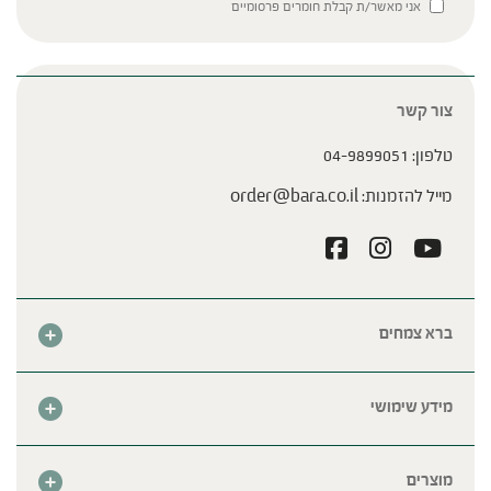
Please leave this field empty.
אני מאשר/ת קבלת חומרים פרסומיים
צור קשר
טלפון:
04-9899051
מייל להזמנות:
order@bara.co.il
ברא צמחים
אודות
חנות
מידע שימושי
צור קשר
מבצע החודש
שאלות נפוצות
מרכזי ברא
מוצרים