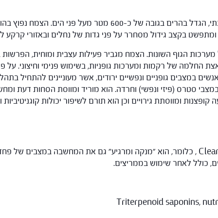
הסנטלה הוא צמח רב שנתי, הגדל בהרים בגובה של כ-600 מטר
ע ומתפשט בקצב גידול מסחרר על פני גדות של נחלים ובאזורי קרקע לח
ל מערכות הגוף השונות. הצמח מגביר פעילות עצבית ומוחית, הפרשות
ת החלמה של רקמות ומערכות גופניות, בשימוש פנימי וחיצוני. על פ
ים במצבים גופניים ונפשיים ירודים, אשר מעוניינים להתחיל בתהליכ
משמשת גם בטיפול במצבי סטרס (פיזי ונפשי) וחרדה. הוא מוריד ומווסת הסחות דע
שרון קוצר מתאר את הצמח כצמח ש- Clears the mind , כלומר, הוא "מנקה ומרגיע" גם את המ
Triterpenoid saponins, nutr