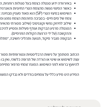
באיורוודה ידוע סנטלה כצמח בעל סגולות רוחניות, 
כאשר המיצוי נעשה מהצמח הטרי החיוניות והאנרגיה ש
השימוש במיצוי הטרי (SP) הוא 
צמח של מים חיים- בסביבה מזוהמת הצמח נפגע ומאב
שילוב לחיזוק נפשי וקוגניטיבי (שילוב מסורתי מהאיורוודה): בקופה (Bacopa monnieri)- הידוע גם הוא בשם Brahmi, ויתנ
הסנטלה מרגיע הברקות ועודף פעילות ומסייע להיכנ
וההקשבה (על ידי הרגעת הקולות הפנימיים).
הבקופה מגביר מיקוד, תנועה ותהליכי חשיבה, "מתלה
הכתוב מסתמך על גישות הרבליסטיות ונטורופתיות מסורתי
עצה לשימוש או שינוי או הורדה של תרופה כלשהי, ואין בו 
להיוועץ ברופא לפני השימוש. המונח 'צמחי מרפא' מתיי
המידע הינו מידע כללי על צמחים בודדים ולא נבדקו המוצ