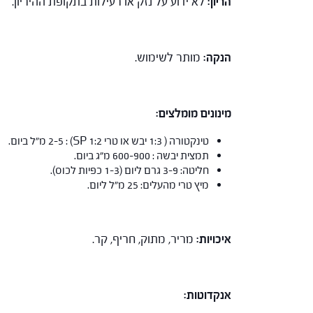
הריון:
לא ידוע על נזק או רעילות בתקופת ההיריון.
הנקה:
מותר לשימוש.
מינונים מומלצים:
טינקטורה ( 1:3 יבש או טרי 1:2 SP) : 2-5 מ"ל ביום.
תמצית יבשה : 600-900 מ"ג ביום.
חליטה: 3-9 גרם ליום (1-3 כפיות לכוס).
מיץ טרי מהעלים: 25 מ"ל ליום.
איכויות:
מריר, מתוק, חריף, קר.
אנקדוטות: