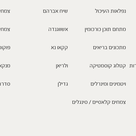
נפלאות העיכול
שיח אברהם
צמחי 
מתחם תוכן כורכומין
אשווגנדה
צמחי
מתכונים בריאים
קקאו נא
פוקוס
ות
קטלוג קוסמטיקה
ולריאן
מנקא
ויטמינים ומינרלים
גדילן
סדרת
צמחים קלאסיים / סינגלים