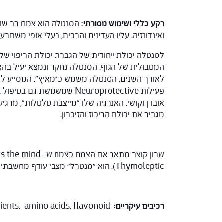
רקע כללי ושימוש מסורתי:
ואינדונזיה. עליו העדינים והרכים, בעלי אופי משתר
לסנטלה יכולת ייחודית של הגברת יכולת הריפוי ש
המטבולית של הגוף. הסנטלה נחקר ונמצא יעיל בהאצ
לאורך השנים, הסנטלה משמש כ"מאיץ", המסייע לאנש
פעילות Neuroprotective ש
מגביר את יכולת הריכוז והזיכרון.
Thymoleptic). הוא "מנטרל" מצבי עודף מחשבתיים, כולל לאחר שימוש בממריצים.
רכיבים עיקריים:
ients, amino acids, flavonoid