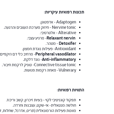
תכונות רפואיות עיקריות:
Adaptogen – אדפטוגן.
Nervine tonic – חיזוק מערכת העצבים והרגעה.
Alterative – אלטרטיבי.
Relaxant nervin
–
מרגיע עצבי.
Detoxifer
–
מטהר.
Antioxidant- פעילות נוגדת חמצון.
Peripheral vasodilator
–
מרחיב כלי דם היקפיים.
Anti-inflammatory
–
נוגד דלקת
.
Connective tissue tonic- טוניק לרקמת חיבור
.
Vulnerary- מאחה רקמות פגועות.
התוויות רפואיות:
תפקוד קוגניטיבי לקוי – בעיות זיכרון, קשב וריכוז.
חולשה מנטאלית- אי-שקט, עצבנות וחרדה.
מווסת פעילות הורמונאלית (תריס, אדרנל, שחלות, ל