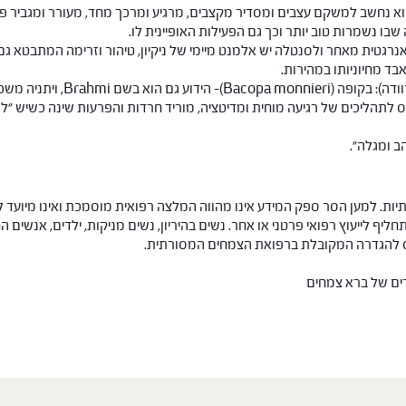
הוא נחשב למשקם עצבים ומסדיר מקצבים, מרגיע ומרכך מחד, מעורר ומגביר פ
בו נשמרות טוב יותר וכך גם הפעילות האופיינית לו.
מאוד מעניין מבחינה אנרגטית מאחר ולסנטלה יש אלמנט מיימי של ניקיון, טיהור וזרימה המ
ד מחיוניותו במהירות.
יה משכרת (Withania somnifera).
ס לתהליכים של רגיעה מוחית ומדיטציה, מוריד חרדות והפרעות שינה כשיש "ל
ב ומגלה".
ות. למען הסר ספק המידע אינו מהווה המלצה רפואית מוסמכת ואינו מיועד ל
תחליף לייעוץ רפואי פרטני או אחר. נשים בהיריון, נשים מניקות, ילדים, אנשים
חס להגדרה המקובלת ברפואת הצמחים המסורתית.
רים של ברא צמחים