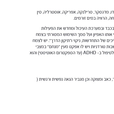
 מעל פני הים. הצמח נפוץ בהודו, מדגסקר, סרילנקה, אפריקה, אוסטרליה, סין
ה, הרוויה במים זורמים.
 בכבד ובמערכת העיכול ומחדש את הפעילות
י אותו האפיון ועל סמך השימוש המסורתי בצמח
ים של התחדשות, ניקוי ו"תיקון הדרך". יש לצמח
ת ומחשבות טורדניות ויש לו אפקט מעין "מנחם" במצבי
אובדן וקושי. האנרגיה שלו "מייצבת טלטלות", מרגיעה קופצנות ומווסתת גירויים וכן הוא תורם לשיפור יכולות קוגניטיביות ולטיפול ב- ADHD (עד הספקטרום האוטיסטי) והוא
חשבה במצבים של פחד, כאב ומצוקה וכן מגביר הנאה נפשית ורגשית (