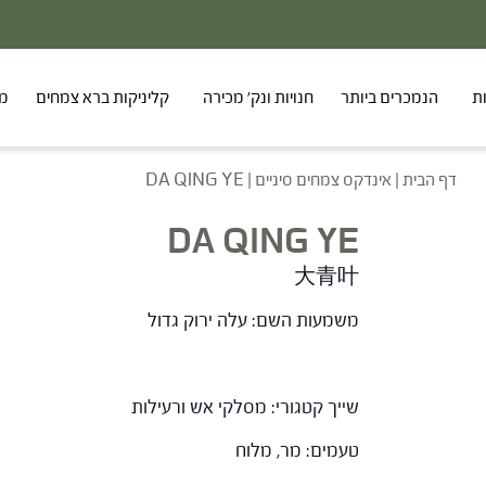
ת
הנמכרים ביותר
חנויות ונק' מכירה
קליניקות ברא צמחים
מר
דף הבית
|
אינדקס צמחים סיניים
|
DA QING YE
DA QING YE
大青叶
משמעות השם: עלה ירוק גדול
שייך קטגורי: מסלקי אש ורעילות
טעמים: מר, מלוח