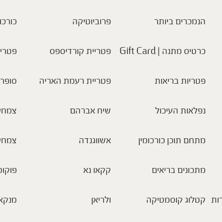
הנמכרים ביותר
פרוביוטיקה
כורכו
כרטיס מתנה | Gift Card
פטריית קורדיספס
פטריו
פטריות בריאות
פטריית רעמת האריה
סופר 
נפלאות העיכול
שיח אברהם
צמחי 
מתחם תוכן כורכומין
אשווגנדה
צמחי
מתכונים בריאים
קקאו נא
פוקוס
ות
קטלוג קוסמטיקה
ולריאן
מנקא