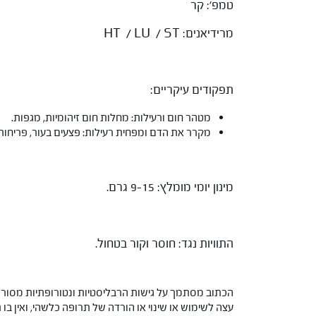
טמפ': קר
מרידיאנים: HT / LU / ST
תפקודים עיקריים:
מטהר חום ורעילות: מחלות חום זיהומיות, מגפות.
מקרר את הדם ומפחית רעילות: פצעים בעור, פריחות, 
מינון יומי מומלץ: 9-15 גרם.
התוויות נגד: חוסר וקור בטחול.
הכתוב מסתמך על גישות הרבליסטיות ונטורופתיות מסורתי
עצה לשימוש או שינוי או הורדה של תרופה כלשהי, ואין בו 