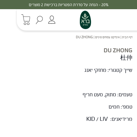
20% - הנחה על סדרת הפטריות ברכישת 2 מוצרים
דף הבית
|
אינדקס צמחים סיניים
|
DU ZHONG
DU ZHONG
杜仲
שייך קטגורי: מחזקי יאנג
טעמים: מתוק, מעט חריף
טמפ': חמים
מרידיאנים: KID / LIV