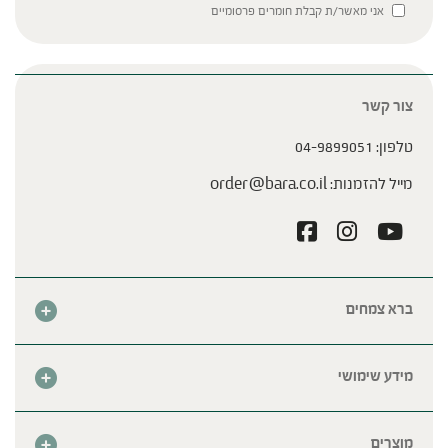
Please leave this field empty.
אני מאשר/ת קבלת חומרים פרסומיים
צור קשר
טלפון:
04-9899051
מייל להזמנות:
order@bara.co.il
ברא צמחים
אודות
חנות
מידע שימושי
צור קשר
מבצע החודש
שאלות נפוצות
מרכזי ברא
מוצרים