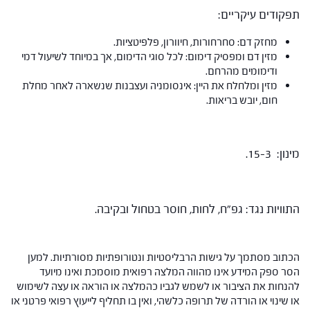
תפקודים עיקריים:
מחזק דם: סחרחורות, חיוורון, פלפיטציות.
מזין דם ומפסיק דימום: לכל סוגי הדימום, אך במיוחד לשיעול דמי
ודימומים מהרחם.
מזין ומלחלח את היין: אינסומניה ועצבנות שנשארה לאחר מחלת
חום, יובש בריאות.
מינון: 15-3.
התוויות נגד: גפ"ח, לחות, חוסר בטחול ובקיבה.
הכתוב מסתמך על גישות הרבליסטיות ונטורופתיות מסורתיות. למען
הסר ספק המידע אינו מהווה המלצה רפואית מוסמכת ואינו מיועד
להנחות את הציבור או לשמש לגביו כהמלצה או הוראה או עצה לשימוש
או שינוי או הורדה של תרופה כלשהי, ואין בו תחליף לייעוץ רפואי פרטני או