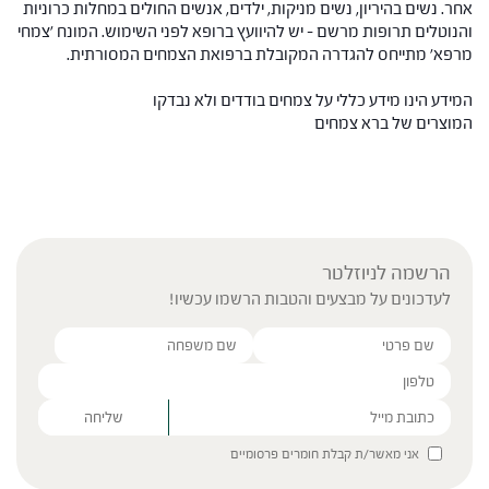
אחר. נשים בהיריון, נשים מניקות, ילדים, אנשים החולים במחלות כרוניות
והנוטלים תרופות מרשם – יש להיוועץ ברופא לפני השימוש. המונח 'צמחי
מרפא' מתייחס להגדרה המקובלת ברפואת הצמחים המסורתית.
המידע הינו מידע כללי על צמחים בודדים ולא נבדקו
המוצרים של ברא צמחים
הרשמה לניוזלטר
לעדכונים על מבצעים והטבות הרשמו עכשיו!
Please leave this field empty.
אני מאשר/ת קבלת חומרים פרסומיים