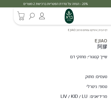
20% - הנחה על סדרת הפטריות ברכישת 2 מוצרים
דף הבית
|
אינדקס צמחים סיניים
|
E JIAO
E JIAO
阿膠
שייך קטגורי: מחזקי דם
טעמים: מתוק
טמפ': ניטרלי
מרידיאנים: LIV / KID / LU