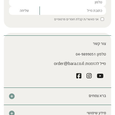
Please leave this field empty.
אני מאשר/ת קבלת חומרים פרסומיים
צור קשר
טלפון:
04-9899051
מייל להזמנות:
order@bara.co.il
ברא צמחים
אודות
חנות
מידע שימושי