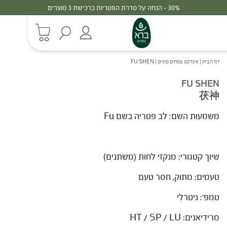
30% - הנחה על סדרת הפטריות ברכישת 3 מוצרים
דף הבית
|
אינדקס צמחים סיניים
|
FU SHEN
FU SHEN
茯神
משמעות השם: לב פטריה בשם Fu
שיוך קטגורי: מנקזי לחות (משתנים)
טעמים: מתוק, חסר טעם
טמפ': ניטרלי
מרידיאנים: HT / SP / LU