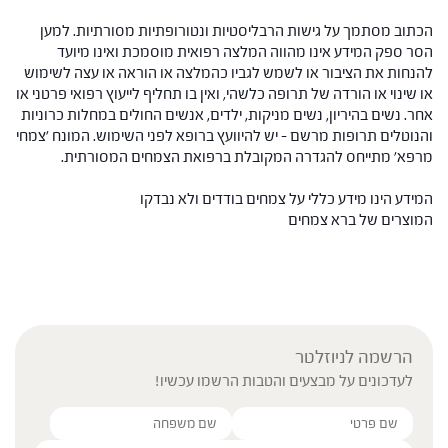
הכתוב מסתמך על גישות הרבליסטיות ונטורופתיות מסורתיות. למען
הסר ספק המידע אינו מהווה המלצה רפואית מוסמכת ואינו מיועד
להנחות את הציבור או לשמש לגביו כהמלצה או הוראה או עצה לשימוש
או שינוי או הורדה של תרופה כלשהי, ואין בו תחליף לייעוץ רפואי פרטני או
אחר. נשים בהיריון, נשים מניקות, ילדים, אנשים החולים במחלות כרוניות
והנוטלים תרופות מרשם – יש להיוועץ ברופא לפני השימוש. המונח 'צמחי
מרפא' מתייחס להגדרה המקובלת ברפואת הצמחים המסורתית.
המידע הינו מידע כללי על צמחים בודדים ולא נבדקו
המוצרים של ברא צמחים
הרשמה לניוזלטר
לעדכונים על מבצעים והטבות הרשמו עכשיו!