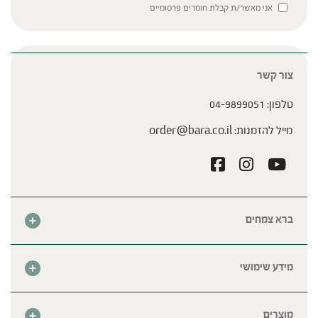
Please leave this field empty.
אני מאשר/ת קבלת חומרים פרסומיים
צור קשר
טלפון:
04-9899051
מייל להזמנות:
order@bara.co.il
ברא צמחים
אודות
חנות
מידע שימושי
צור קשר
מבצע החודש
שאלות נפוצות
מרכזי ברא
מוצרים