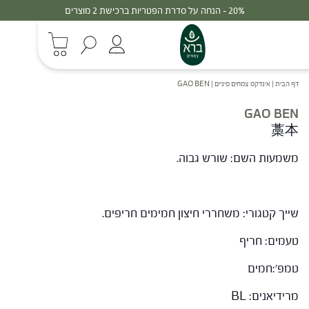
20% - הנחה על סדרת הפטריות ברכישת 2 מוצרים
דף הבית
|
אינדקס צמחים סיניים
|
GAO BEN
GAO BEN
藁本
משמעות השם: שורש גבוה.
שייך קטגורי: משחררי חיצון חמימים חריפים.
טעמים: חריף
טמפ':חמים
מרידיאנים: BL