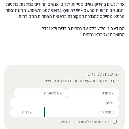
אחר. נשים בהיריון, נשים מניקות, ילדים, אנשים החולים במחלות כרוניות
והנוטלים תרופות מרשם – יש להיוועץ ברופא לפני השימוש. המונח 'צמחי
מרפא' מתייחס להגדרה המקובלת ברפואת הצמחים המסורתית.
המידע הינו מידע כללי על צמחים בודדים ולא נבדקו
המוצרים של ברא צמחים
הרשמה לניוזלטר
לעדכונים על מבצעים והטבות הרשמו עכשיו!
Please leave this field empty.
אני מאשר/ת קבלת חומרים פרסומיים