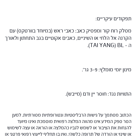
תפקודים עיקריים:
מסלק רוח קור ומפסיק כאב: כאבי ראש (במיוחד בוורטקס) עם
הקרנה אל הלחי או השיניים, כאבים אקוטיים בגב התחתון ולאורך
ה – TAI YANG) BL).
מינון יומי מומלץ: 3-9 גר'.
התוויות נגד: חוסר יין ודם (מייבש).
הכתוב מסתמך על גישות הרבליסטיות ונטורופתיות מסורתיות. למען
הסר ספק המידע אינו מהווה המלצה רפואית מוסמכת ואינו מיועד
להנחות את הציבור או לשמש לגביו כהמלצה או הוראה או עצה לשימוש
או שינוי או הורדה של תרופה כלשהי, ואין בו תחליף לייעוץ רפואי פרטני או