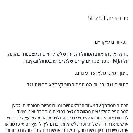
מרידיאנים: SP / ST
תפקודים עיקריים:
מחזק את הראות, הטחול והמעי: שלשול, עייפות עצבנות, כהגנה
על הMJ- מפני צמחים קרים שלא יפגעו בטחול ובקיבה.
מינון יומי מומלץ: 9-15 גרם.
התוויות נגד: בטווח המינונים המומלץ ללא התויות נגד.
הכתוב מסתמך על גישות הרבליסטיות ונטורופתיות מסורתיות. למען
הסר ספק המידע אינו מהווה המלצה רפואית מוסמכת ואינו מיועד
להנחות את הציבור או לשמש לגביו כהמלצה או הוראה או עצה לשימוש
או שינוי או הורדה של תרופה כלשהי, ואין בו תחליף לייעוץ רפואי פרטני או
אחר. נשים בהיריון, נשים מניקות, ילדים, אנשים החולים במחלות כרוניות