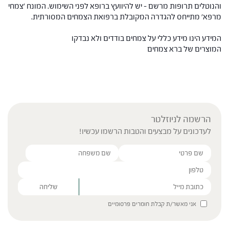
והנוטלים תרופות מרשם – יש להיוועץ ברופא לפני השימוש. המונח 'צמחי
מרפא' מתייחס להגדרה המקובלת ברפואת הצמחים המסורתית.
המידע הינו מידע כללי על צמחים בודדים ולא נבדקו
המוצרים של ברא צמחים
הרשמה לניוזלטר
לעדכונים על מבצעים והטבות הרשמו עכשיו!
Please leave this field empty.
אני מאשר/ת קבלת חומרים פרסומיים