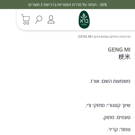
30% - הנחה על סדרת הפטריות ברכישת 3 מוצרים
דף הבית
|
אינדקס צמחים סיניים
|
GENG MI
GENG MI
粳米
משמעות השם: אורז.
שיוך קטגורי: מחזקי צ'י.
טעמים: מתוק.
טמפ': קריר.