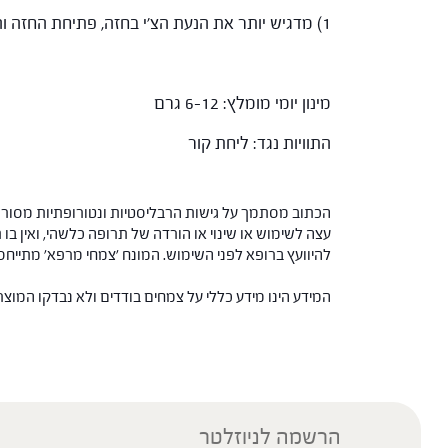
1) מדגיש יותר את הנעת הצ'י בחזה, פתיחת החזה והסדרת הצ'י. מתאים לשיעול עם ליחת חום קשה להוצאה, המלווה ביובש.
מינון יומי מומלץ: 6-12 גרם
התוויות נגד: ליחת קור
הכתוב מסתמך על גישות הרבליסטיות ונטורופתיות מסורתי
עצה לשימוש או שינוי או הורדה של תרופה כלשהי, ואין בו 
להיוועץ ברופא לפני השימוש. המונח 'צמחי מרפא' מתיי
המידע הינו מידע כללי על צמחים בודדים ולא נבדקו המוצ
הרשמה לניוזלטר