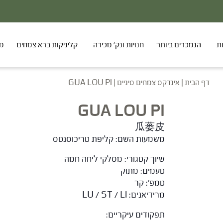
ת
הנמכרים ביותר
חנויות ונק' מכירה
קליניקות ברא צמחים
מר
דף הבית
|
אינדקס צמחים סיניים
|
GUA LOU PI
GUA LOU PI
瓜蒌皮
משמעות השם: קליפת טריכוסנטס
שיוך קטגורי: מסלקי ליחה חמה
טעמים: מתוק
טמפ': קר
מרידיאנים: LU / ST / LI
תפקודים עיקריים: