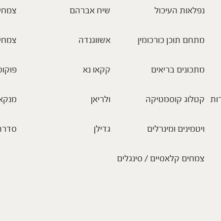
נפלאות העיכול
שיח אברהם
צמחי 
מתחם תוכן כורכומין
אשווגנדה
צמחי
מתכונים בריאים
קקאו נא
פוקוס
ות
קטלוג קוסמטיקה
ולריאן
מנקא
ויטמינים ומינרלים
גדילן
סדרת
צמחים קלאסיים / סינגלים