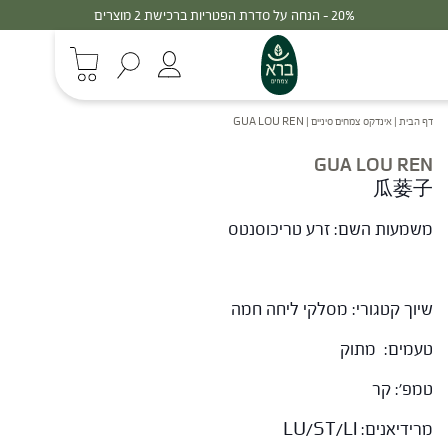
20% - הנחה על סדרת הפטריות ברכישת 2 מוצרים
דף הבית
|
אינדקס צמחים סיניים
|
GUA LOU REN
GUA LOU REN
瓜蒌子
משמעות השם: זרע טריכוסנטס
שיוך קטגורי: מסלקי ליחה חמה
טעמים: מתוק
טמפ': קר
מרידיאנים: LU/ST/LI