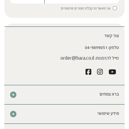
Please leave this field empty.
אני מאשר/ת קבלת חומרים פרסומיים
צור קשר
טלפון:
04-9899051
מייל להזמנות:
order@bara.co.il
ברא צמחים
אודות
חנות
מידע שימושי
צור קשר
מבצע החודש