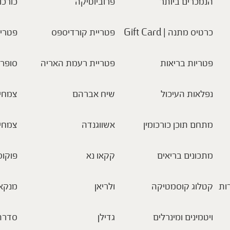
הנמכרים ביותר
פרוביוטיקה
כורכו
כרטיס מתנה | Gift Card
פטריית קורדיספס
פטריו
פטריות בריאות
פטריית רעמת האריה
סופר 
נפלאות העיכול
שיח אברהם
צמחי 
מתחם תוכן כורכומין
אשווגנדה
צמחי
מתכונים בריאים
קקאו נא
פוקוס
ות
קטלוג קוסמטיקה
ולריאן
מנקא
ויטמינים ומינרלים
גדילן
סדרת