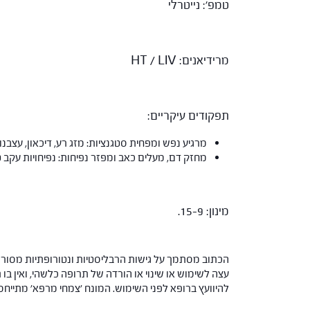
טמפ': נייטרלי
מרידיאנים: HT / LIV
תפקודים עיקריים:
מרגיע נפש ומפחית סטגנציות: מזג רע, דיכאון, עצבנות
מחזק דם, מעלים כאב ומפזר נפיחות: נפיחויות עקב 
מינון: 15-9.
הכתוב מסתמך על גישות הרבליסטיות ונטורופתיות מסורתי
עצה לשימוש או שינוי או הורדה של תרופה כלשהי, ואין בו 
להיוועץ ברופא לפני השימוש. המונח 'צמחי מרפא' מתיי