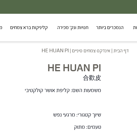
ת
הנמכרים ביותר
חנויות ונק' מכירה
קליניקות ברא צמחים
מר
דף הבית
|
אינדקס צמחים סיניים
|
HE HUAN PI
HE HUAN PI
合歡皮
משמעות השם: קליפת אושר קולקטיבי
שיוך קטגורי: מרגעי נפש
טעמים: מתוק