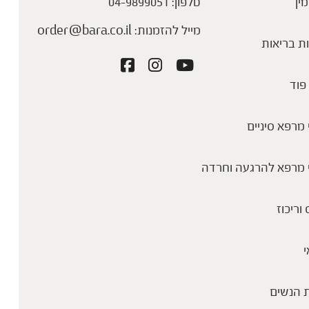
מין
טלפון:
04-9899051
מייל להזמנות:
order@bara.co.il
ת בריאות
פוד
מרפא סיניים
 מרפא להרגעה וחרדה
 וריכוז
י
 הנשים