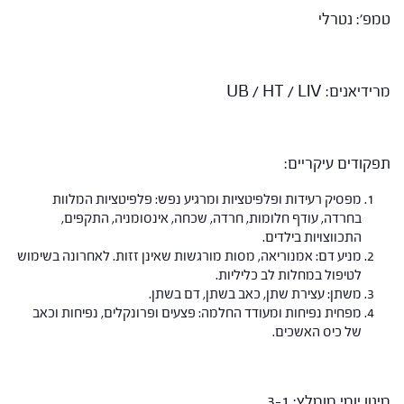
טמפ': נטרלי
מרידיאנים: UB / HT / LIV
תפקודים עיקריים:
מפסיק רעידות ופלפיטציות ומרגיע נפש: פלפיטציות המלוות
בחרדה, עודף חלומות, חרדה, שכחה, אינסומניה, התקפים,
התכווצויות בילדים.
מניע דם: אמנוריאה, מסות מורגשות שאינן זזות. לאחרונה בשימוש
לטיפול במחלות לב כליליות.
משתן: עצירת שתן, כאב בשתן, דם בשתן.
מפחית נפיחות ומעודד החלמה: פצעים ופרונקלים, נפיחות וכאב
של כיס האשכים.
מינון יומי מומלץ: 3-1