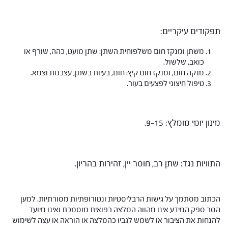
תפקודים עיקריים:
משתן ומנקז חום משלפוחית השתן: שתן מועט, כהה, שורף או
כואב, שלשול.
מנקה חום, ומנקז חום קיץ: חום, בעיות בשתן, עצבנות וצמא.
טיפול חיצוני לפצעים בעור.
מינון יומי מומלץ: 9-15.
התוויות נגד: שתן רב, חוסר יין, זהירות בהריון.
הכתוב מסתמך על גישות הרבליסטיות ונטורופתיות מסורתיות. למען
הסר ספק המידע אינו מהווה המלצה רפואית מוסמכת ואינו מיועד
להנחות את הציבור או לשמש לגביו כהמלצה או הוראה או עצה לשימוש