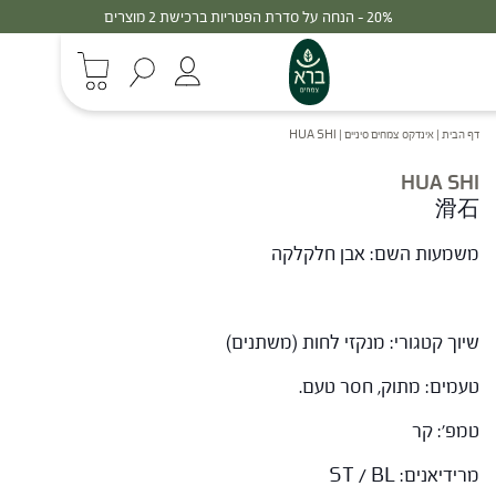
20% - הנחה על סדרת הפטריות ברכישת 2 מוצרים
דף הבית
|
אינדקס צמחים סיניים
|
HUA SHI
HUA SHI
滑石
משמעות השם: אבן חלקלקה
שיוך קטגורי: מנקזי לחות (משתנים)
טעמים: מתוק, חסר טעם.
טמפ': קר
מרידיאנים: ST / BL