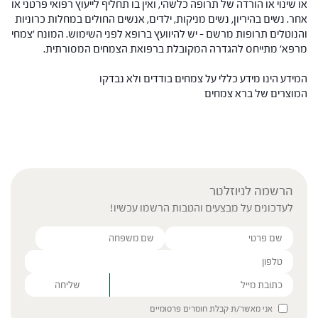
או שינוי או הורדה של תרופה כלשהי, ואין בו תחליף לייעוץ רפואי פרטני או
אחר. נשים בהיריון, נשים מניקות, ילדים, אנשים החולים במחלות כרוניות
והנוטלים תרופות מרשם – יש להיוועץ ברופא לפני השימוש. המונח 'צמחי
מרפא' מתייחס להגדרה המקובלת ברפואת הצמחים המסורתית.
המידע הינו מידע כללי על צמחים בודדים ולא נבדקו
המוצרים של ברא צמחים
הרשמה לניוזלטר
לעדכונים על מבצעים והטבות הרשמו עכשיו!
Please leave this field empty.
אני מאשר/ת קבלת חומרים פרסומיים