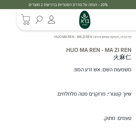
20% - הנחה על סדרת הפטריות ברכישת 2 מוצרים
דף הבית
|
אינדקס צמחים סיניים
|
HUO MA REN – MA ZI REN
HUO MA REN – MA ZI REN
火麻仁
משמעות השם: אש זרע המפ.
שיוך קטגורי: מרוקנים מטה מלחלחים.
טעמים: מתוק.