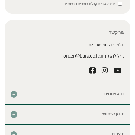
Please leave this field empty.
אני מאשר/ת קבלת חומרים פרסומיים
צור קשר
טלפון:
04-9899051
מייל להזמנות:
order@bara.co.il
ברא צמחים
אודות
חנות
מידע שימושי
צור קשר
מבצע החודש
שאלות נפוצות
מרכזי ברא
מוצרים