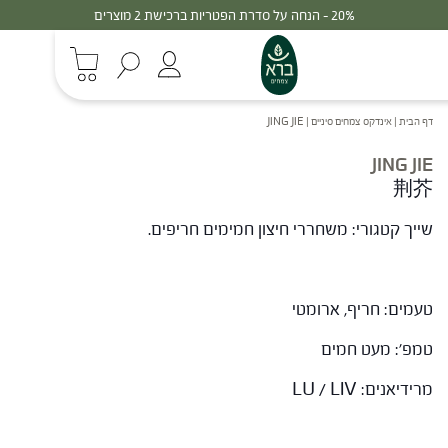
20% - הנחה על סדרת הפטריות ברכישת 2 מוצרים
דף הבית
|
אינדקס צמחים סיניים
|
JING JIE
JING JIE
荆芥
שייך קטגורי: משחררי חיצון חמימים חריפים.
טעמים: חריף, ארומטי
טמפ': מעט חמים
מרידיאנים: LU / LIV