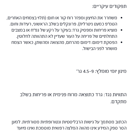
תפקודים עיקריים:
משחרר את החיצון ומפזר רוח קור או חום: (תלוי בצמחים האחרים,
הטמ"פ כמעט ניטרלית). פרונקלים בשלב הראשוני, רעידות וחום.
מוציא פריחות ומפסיק גרד: בעיקר על רקע של גפ"ח או במצבים
התחלתיים של פריחה על העור שעדיין לא התהוותה לחלוטין.
הפסקת דימום: דימום מהרחם, מהצואה ומהשתן, כאשר הצמח
מושחר לפני הבישול.
מינון יומי מומלץ: 4.5-9 גר'
התוויות נגד: גרד כתוצאה מרוח פנימית או פריחות בשלב
מתקדם.
הכתוב מסתמך על גישות הרבליסטיות ונטורופתיות מסורתיות. למען
הסר ספק המידע אינו מהווה המלצה רפואית מוסמכת ואינו מיועד