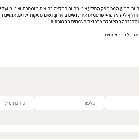
ות. למען הסר ספק המידע אינו מהווה המלצה רפואית מוסמכת ואינו מיועד ל
תחליף לייעוץ רפואי פרטני או אחר. נשים בהיריון, נשים מניקות, ילדים, אנשים
חס להגדרה המקובלת ברפואת הצמחים המסורתית.
רים של ברא צמחים
ve this field empty.