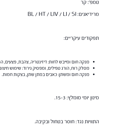
טמפ': 
מרידיאנים: BL / HT / LIV / LI / SI
תפקודים עיקריים:
מנקה חום ומייבש לחות: דיזינטריה, צהבת, פצעים, הפ
מסלק רוח, הורג טפילים, ומפסיק גירוד: שימוש חיצוני 
מנקה חום ומשתן: כאבים במתן שתן, בצקות חמות.
מינון יומי מומלץ: 15-3.
התוויות נגד: חוסר בטחול ובקיבה.