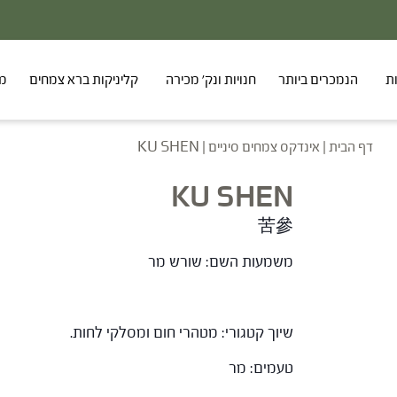
ת
הנמכרים ביותר
חנויות ונק' מכירה
קליניקות ברא צמחים
מר
דף הבית
|
אינדקס צמחים סיניים
|
KU SHEN
KU SHEN
苦參
משמעות השם: שורש מר
שיוך קטגורי: מטהרי חום ומסלקי לחות.
טעמים: מר