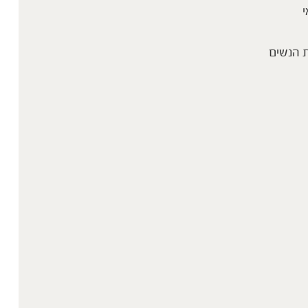
י
 הנשים