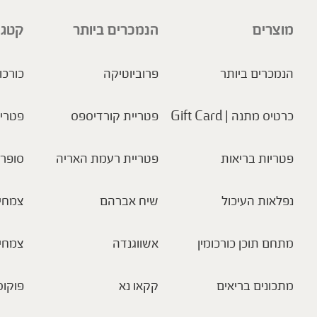
מוצרים
הנמכרים ביותר
קטגו
הנמכרים ביותר
פרוביוטיקה
כורכו
כרטיס מתנה | Gift Card
פטריית קורדיספס
פטריו
פטריות בריאות
פטריית רעמת האריה
סופר 
נפלאות העיכול
שיח אברהם
צמחי 
מתחם תוכן כורכומין
אשווגנדה
צמחי
מתכונים בריאים
קקאו נא
פוקוס