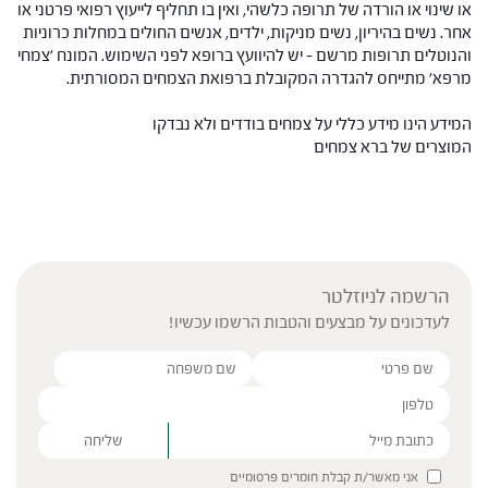
או שינוי או הורדה של תרופה כלשהי, ואין בו תחליף לייעוץ רפואי פרטני או
אחר. נשים בהיריון, נשים מניקות, ילדים, אנשים החולים במחלות כרוניות
והנוטלים תרופות מרשם – יש להיוועץ ברופא לפני השימוש. המונח 'צמחי
מרפא' מתייחס להגדרה המקובלת ברפואת הצמחים המסורתית.
המידע הינו מידע כללי על צמחים בודדים ולא נבדקו
המוצרים של ברא צמחים
הרשמה לניוזלטר
לעדכונים על מבצעים והטבות הרשמו עכשיו!
Please leave this field empty.
אני מאשר/ת קבלת חומרים פרסומיים