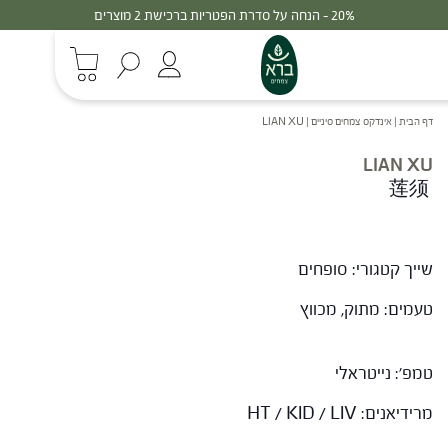
20% - הנחה על סדרת הפטריות ברכישת 2 מוצרים
דף הבית
|
אינדקס צמחים סיניים
|
LIAN XU
LIAN XU
莲须
שייך קטגורי: סופחים
טעמים: מתוק, מכווץ
טמפ': נייטראלי
מרידיאנים: HT / KID / LIV