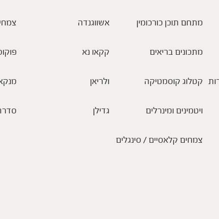
מתחם תוכן כורכומין
אשווגנדה
צמחי
מתכונים בריאים
קקאו נא
פוקוס
ות
קטלוג קוסמטיקה
ולריאן
מנקא
ויטמינים ומינרלים
גדילן
סדרת
צמחים קלאסיים / סינגלים