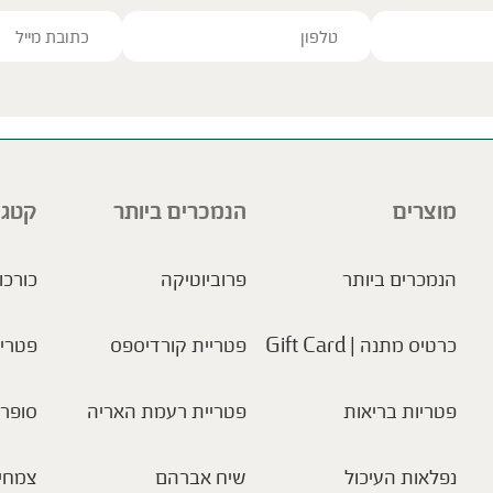
ve this field empty.
מוצרים
הנמכרים ביותר
קטגו
הנמכרים ביותר
פרוביוטיקה
כורכו
כרטיס מתנה | Gift Card
פטריית קורדיספס
פטריו
פטריות בריאות
פטריית רעמת האריה
סופר 
נפלאות העיכול
שיח אברהם
צמחי 