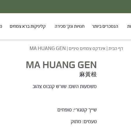
20% - הנחה על סדרת הפטריות ברכישת 2 מוצרים
ת
הנמכרים ביותר
חנויות ונק' מכירה
קליניקות ברא צמחים
מר
דף הבית
|
אינדקס צמחים סיניים
|
MA HUANG GEN
MA HUANG GEN
麻黃根
משמעות השם: שורש קנבוס צהוב
שייך קטגורי: סופחים
טעמים: מתוק