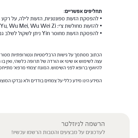
תחליפים אפשריים:
• להפסקת הזעות ספונטניות, הזעות לילה, על רקע חוסר Qi או Fu Xiao Mai :Yin (צמ
• להזעות מחולשת צ'י: Shan Zhu Yu, Wu Mei, Wu Wei Zi.
• להפסקת הזעות מחוסר Yin ניתן לשקול לשלב גם צמחים מקבוצת "מחזקי Yin".
הכתוב מסתמך על גישות הרבליסטיות ונטורופתיות מסורתי
עצה לשימוש או שינוי או הורדה של תרופה כלשהי, ואין בו 
להיוועץ ברופא לפני השימוש. המונח 'צמחי מרפא' מתיי
המידע הינו מידע כללי על צמחים בודדים ולא נבדקו המוצ
הרשמה לניוזלטר
לעדכונים על מבצעים והטבות הרשמו עכשיו!