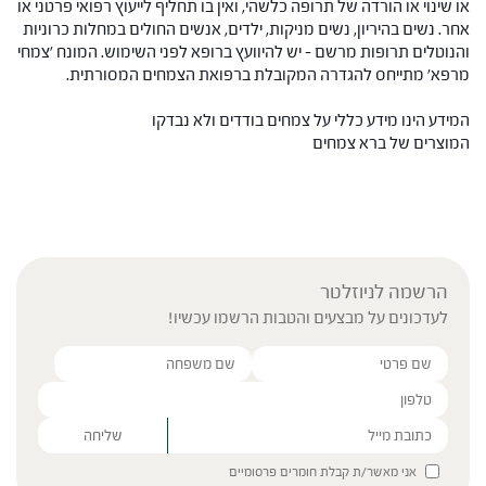
או שינוי או הורדה של תרופה כלשהי, ואין בו תחליף לייעוץ רפואי פרטני או
אחר. נשים בהיריון, נשים מניקות, ילדים, אנשים החולים במחלות כרוניות
והנוטלים תרופות מרשם – יש להיוועץ ברופא לפני השימוש. המונח 'צמחי
מרפא' מתייחס להגדרה המקובלת ברפואת הצמחים המסורתית.
המידע הינו מידע כללי על צמחים בודדים ולא נבדקו
המוצרים של ברא צמחים
הרשמה לניוזלטר
לעדכונים על מבצעים והטבות הרשמו עכשיו!
Please leave this field empty.
אני מאשר/ת קבלת חומרים פרסומיים