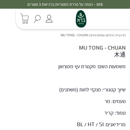
30% - הנחה על סדרת הפטריות ברכישת 3 מוצרים
דף הבית
|
אינדקס צמחים סיניים
|
MU TONG – CHUAN
MU TONG – CHUAN
木通
משמעות השם: מקטרת עץ מסצ'ואן
שיוך קטגורי: מנקזי לחות (משתנים)
טעמים: מר
טמפ': קריר
מרידיאנים: BL / HT / SI