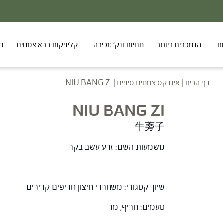
ת
הנמכרים ביותר
חנויות ונק' מכירה
קליניקות ברא צמחים
מר
דף הבית
|
אינדקס צמחים סיניים
|
NIU BANG ZI
NIU BANG ZI
牛蒡子
משמעות השם: זרע עשב בקר
שיוך קטגורי: משחררי חיצון חריפים קרירים
טעמים: חריף, מר