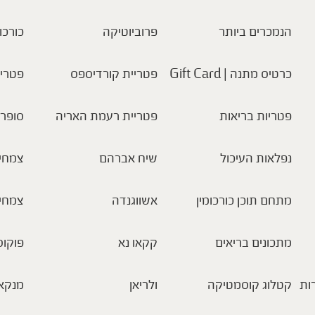
הנמכרים ביותר
פרוביוטיקה
כורכו
כרטיס מתנה | Gift Card
פטריית קורדיספס
פטריו
פטריות בריאות
פטריית רעמת האריה
סופר 
נפלאות העיכול
שיח אברהם
צמחי 
מתחם תוכן כורכומין
אשווגנדה
צמחי
מתכונים בריאים
קקאו נא
פוקוס
ות
קטלוג קוסמטיקה
ולריאן
מנקא