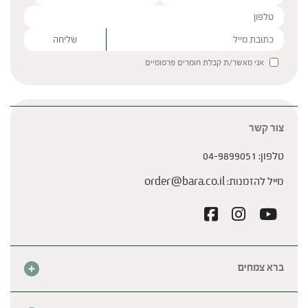
Please leave this field empty.
אני מאשר/ת קבלת חומרים פרסומיים
צור קשר
טלפון:
04-9899051
מייל להזמנות:
order@bara.co.il
ברא צמחים
אודות
חנות