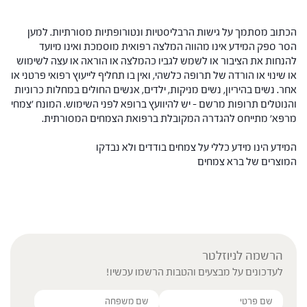
הכתוב מסתמך על גישות הרבליסטיות ונטורופתיות מסורתיות. למען
הסר ספק המידע אינו מהווה המלצה רפואית מוסמכת ואינו מיועד
להנחות את הציבור או לשמש לגביו כהמלצה או הוראה או עצה לשימוש
או שינוי או הורדה של תרופה כלשהי, ואין בו תחליף לייעוץ רפואי פרטני או
אחר. נשים בהיריון, נשים מניקות, ילדים, אנשים החולים במחלות כרוניות
והנוטלים תרופות מרשם – יש להיוועץ ברופא לפני השימוש. המונח 'צמחי
מרפא' מתייחס להגדרה המקובלת ברפואת הצמחים המסורתית.
המידע הינו מידע כללי על צמחים בודדים ולא נבדקו
המוצרים של ברא צמחים
הרשמה לניוזלטר
לעדכונים על מבצעים והטבות הרשמו עכשיו!