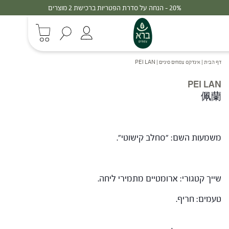
20% - הנחה על סדרת הפטריות ברכישת 2 מוצרים
דף הבית
|
אינדקס צמחים סיניים
|
PEI LAN
PEI LAN
佩蘭
משמעות השם: "סחלב קישוטי".
שייך קטגורי: ארומטיים מתמירי ליחה.
טעמים: חריף.