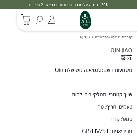
20% - הנחה על סדרת הפטריות ברכישת 2 מוצרים
דף הבית
|
אינדקס צמחים סיניים
|
QIN JIAO
QIN JIAO
秦艽
משמעות השם: ג'נטיאנה משושלת Qin
שיוך קטגורי: מסלקי רוח-לחות
טעמים: חריף, מר
טמפ': קריר
מרידיאנים: GB/LIV/ST