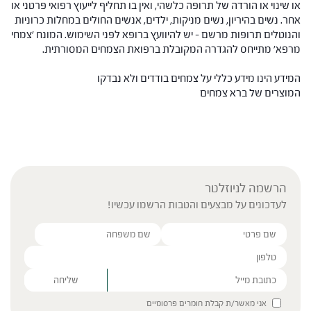
או שינוי או הורדה של תרופה כלשהי, ואין בו תחליף לייעוץ רפואי פרטני או
אחר. נשים בהיריון, נשים מניקות, ילדים, אנשים החולים במחלות כרוניות
והנוטלים תרופות מרשם – יש להיוועץ ברופא לפני השימוש. המונח 'צמחי
מרפא' מתייחס להגדרה המקובלת ברפואת הצמחים המסורתית.
המידע הינו מידע כללי על צמחים בודדים ולא נבדקו
המוצרים של ברא צמחים
הרשמה לניוזלטר
לעדכונים על מבצעים והטבות הרשמו עכשיו!
Please leave this field empty.
אני מאשר/ת קבלת חומרים פרסומיים