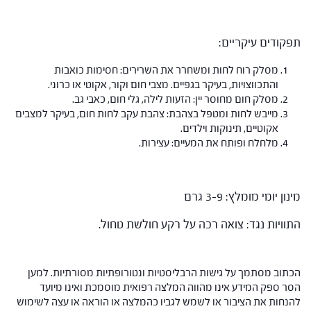
תפקודים עיקריים:
מסלק רוח לחות ומשחרר את השרירים: חסימות כואבות
והתכווצויות, בעיקר בגפיים. מצבי חום וקור, אקוטי או כרוני.
מסלק חום מחוסר יין: הזעות לילה, גלי חום, כאבי גב.
מייבש לחות ומטפל בצהבת: צהבת עקב לחות חום, בעיקר למצבים
אקוטיים, תינוקות וילדים.
מלחלח ופותח את המעיים: עצירות.
מינון יומי מומלץ: 3-9 גרם
התוויות נגד: צואה רכה על רקע חולשת טחול.
הכתוב מסתמך על גישות הרבליסטיות ונטורופתיות מסורתיות. למען
הסר ספק המידע אינו מהווה המלצה רפואית מוסמכת ואינו מיועד
להנחות את הציבור או לשמש לגביו כהמלצה או הוראה או עצה לשימוש