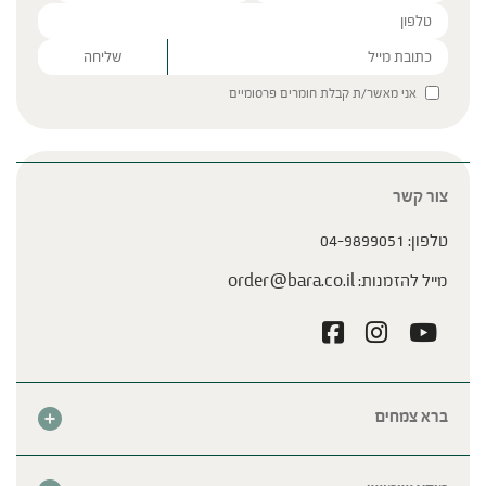
Please leave this field empty.
אני מאשר/ת קבלת חומרים פרסומיים
צור קשר
טלפון:
04-9899051
מייל להזמנות:
order@bara.co.il
ברא צמחים
אודות
חנות