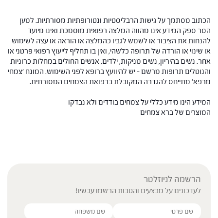
הכתוב מסתמך על גישות הרבליסטיות ונטורופתיות מסורתיות. למען
הסר ספק המידע אינו מהווה המלצה רפואית מוסמכת ואינו מיועד
להנחות את הציבור או לשמש לגביו כהמלצה או הוראה או עצה לשימוש
או שינוי או הורדה של תרופה כלשהי, ואין בו תחליף לייעוץ רפואי פרטני או
אחר. נשים בהיריון, נשים מניקות, ילדים, אנשים החולים במחלות כרוניות
והנוטלים תרופות מרשם – יש להיוועץ ברופא לפני השימוש. המונח 'צמחי
מרפא' מתייחס להגדרה המקובלת ברפואת הצמחים המסורתית.
המידע הינו מידע כללי על צמחים בודדים ולא נבדקו
המוצרים של ברא צמחים
הרשמה לניוזלטר
לעדכונים על מבצעים והטבות הרשמו עכשיו!