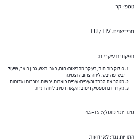
טמפ': קר
מרידיאנים: LU / LIV
תפקודים עיקריים:
סילוק רוח חום, בעיקר מהריאות: חום, כאבי ראש, גרון כואב, שיעול
יבש, פה יבש, ליחה צהובה וצמיגה
מטהר את הכבד והעיניים: עיניים כואבות, יבשות, צורבות ואדומות
מקרר דם ומפסיק דימום: הקאה דמית, ליחה דמית
מינון יומי מומלץ: 4.5-15
התוויות נגד: לא ידועות