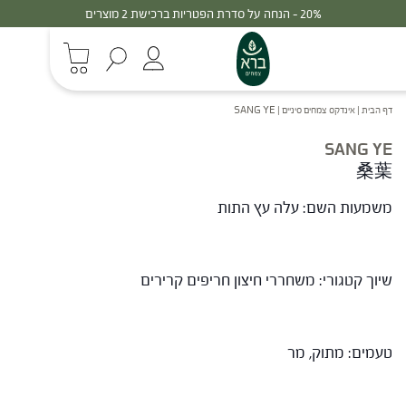
20% - הנחה על סדרת הפטריות ברכישת 2 מוצרים
דף הבית
|
אינדקס צמחים סיניים
|
SANG YE
SANG YE
桑葉
משמעות השם: עלה עץ התות
שיוך קטגורי: משחררי חיצון חריפים קרירים
טעמים: מתוק, מר