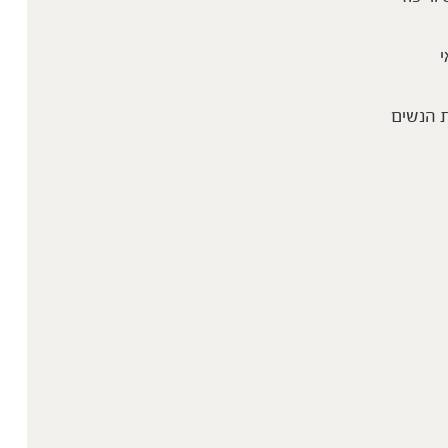
י
 הנשים