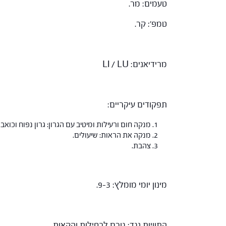
טעמים: מר.
טמפ': קר.
מרידיאנים: LI / LU
תפקודים עיקריים:
מנקה חום ורעילות ומיטיב עם הגרון: גרון נפוח וכואב.
מנקה את הראות: שיעולים.
צהבת.
מינון יומי מומלץ: 9-3.
התוויות נגד: גורם לבחילות והקאות.