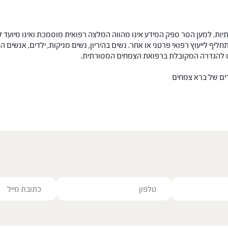
ות. למען הסר ספק המידע אינו מהווה המלצה רפואית מוסמכת ואינו מיועד ל
תחליף לייעוץ רפואי פרטני או אחר. נשים בהיריון, נשים מניקות, ילדים, אנשים
חס להגדרה המקובלת ברפואת הצמחים המסורתית.
רים של ברא צמחים
ve this field empty.