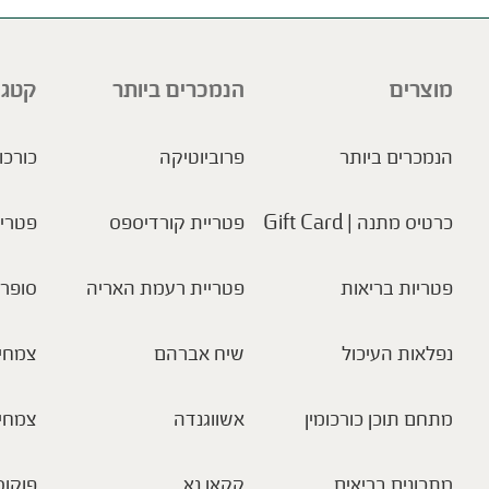
מוצרים
הנמכרים ביותר
קטגו
הנמכרים ביותר
פרוביוטיקה
כורכו
כרטיס מתנה | Gift Card
פטריית קורדיספס
פטריו
פטריות בריאות
פטריית רעמת האריה
סופר 
נפלאות העיכול
שיח אברהם
צמחי 
מתחם תוכן כורכומין
אשווגנדה
צמחי
מתכונים בריאים
קקאו נא
פוקוס