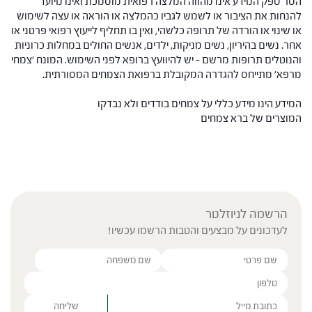
הסר ספק המידע אינו מהווה המלצה רפואית מוסמכת ואינו מיועד
להנחות את הציבור או לשמש לגביו כהמלצה או הוראה או עצה לשימוש
או שינוי או הורדה של תרופה כלשהי, ואין בו תחליף לייעוץ רפואי פרטני או
אחר. נשים בהיריון, נשים מניקות, ילדים, אנשים החולים במחלות כרוניות
והנוטלים תרופות מרשם – יש להיוועץ ברופא לפני השימוש. המונח 'צמחי
מרפא' מתייחס להגדרה המקובלת ברפואת הצמחים המסורתית.
המידע הינו מידע כללי על צמחים בודדים ולא נבדקו
המוצרים של ברא צמחים
הרשמה לניוזלטר
לעדכונים על מבצעים והטבות הרשמו עכשיו!