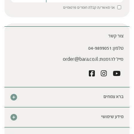
Please leave this field empty.
אני מאשר/ת קבלת חומרים פרסומיים
צור קשר
טלפון:
04-9899051
מייל להזמנות:
order@bara.co.il
ברא צמחים
אודות
חנות
מידע שימושי
צור קשר
מבצע החודש
שאלות נפוצות