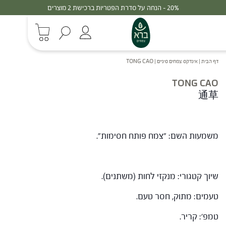
20% - הנחה על סדרת הפטריות ברכישת 2 מוצרים
דף הבית
|
אינדקס צמחים סיניים
|
TONG CAO
TONG CAO
通草
משמעות השם: "צמח פותח חסימות".
שיוך קטגורי: מנקזי לחות (משתנים).
טעמים: מתוק, חסר טעם.
טמפ': קריר.