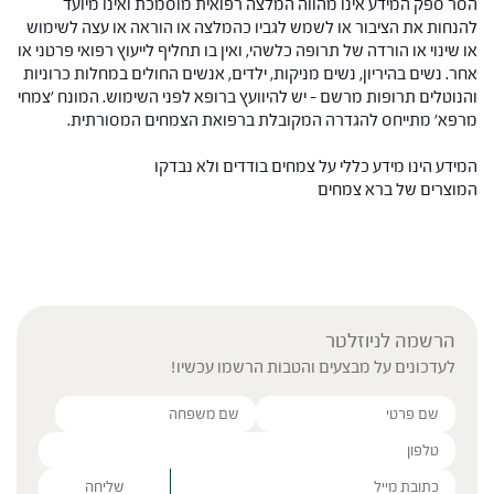
הסר ספק המידע אינו מהווה המלצה רפואית מוסמכת ואינו מיועד
להנחות את הציבור או לשמש לגביו כהמלצה או הוראה או עצה לשימוש
או שינוי או הורדה של תרופה כלשהי, ואין בו תחליף לייעוץ רפואי פרטני או
אחר. נשים בהיריון, נשים מניקות, ילדים, אנשים החולים במחלות כרוניות
והנוטלים תרופות מרשם – יש להיוועץ ברופא לפני השימוש. המונח 'צמחי
מרפא' מתייחס להגדרה המקובלת ברפואת הצמחים המסורתית.
המידע הינו מידע כללי על צמחים בודדים ולא נבדקו
המוצרים של ברא צמחים
הרשמה לניוזלטר
לעדכונים על מבצעים והטבות הרשמו עכשיו!