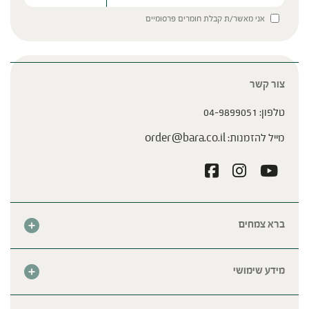
Please leave this field empty.
אני מאשר/ת קבלת חומרים פרסומיים
צור קשר
טלפון:
04-9899051
מייל להזמנות:
order@bara.co.il
ברא צמחים
אודות
חנות
מידע שימושי
צור קשר
מבצע החודש