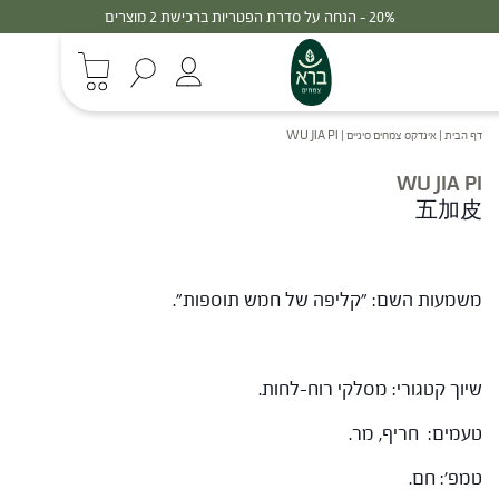
20% - הנחה על סדרת הפטריות ברכישת 2 מוצרים
דף הבית
|
אינדקס צמחים סיניים
|
WU JIA PI
WU JIA PI
五加皮
משמעות השם: "קליפה של חמש תוספות".
שיוך קטגורי: מסלקי רוח-לחות.
טעמים: חריף, מר.
טמפ': חם.