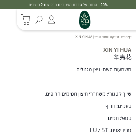
20% - הנחה על סדרת הפטריות ברכישת 2 מוצרים
דף הבית
|
אינדקס צמחים סיניים
|
XIN YI HUA
XIN YI HUA
辛夷花
משמעות השם: ניצן מגנוליה
שיוך קטגורי: משחררי חיצון חמימים חריפים.
טעמים: חריף
טמפ': חמים
מרידיאנים: LU / ST