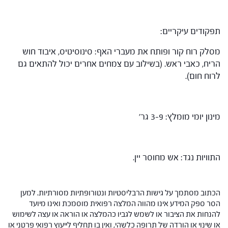
תפקודים עיקריים:
מסלק רוח קור ופותח את מעברי האף: סינוסיטיס, איבוד חוש
הריח, כאבי ראש. (בשילוב עם צמחים אחרים יכול להתאים גם
לרוח חום).
מינון יומי מומלץ: 3-9 גר'
התוויות נגד: אש מחוסר יין.
הכתוב מסתמך על גישות הרבליסטיות ונטורופתיות מסורתיות. למען
הסר ספק המידע אינו מהווה המלצה רפואית מוסמכת ואינו מיועד
להנחות את הציבור או לשמש לגביו כהמלצה או הוראה או עצה לשימוש
או שינוי או הורדה של תרופה כלשהי, ואין בו תחליף לייעוץ רפואי פרטני או