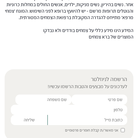
אחר. נשים בהיריון, נשים מניקות, ילדים, אנשים החולים במחלות כרוניות
והנוטלים תרופות מרשם – יש להיוועץ ברופא לפני השימוש. המונח 'צמחי
מרפא' מתייחס להגדרה המקובלת ברפואת הצמחים המסורתית.
המידע הינו מידע כללי על צמחים בודדים ולא נבדקו
המוצרים של ברא צמחים
הרשמה לניוזלטר
לעדכונים על מבצעים והטבות הרשמו עכשיו!
Please leave this field empty.
אני מאשר/ת קבלת חומרים פרסומיים