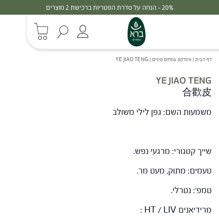
20% - הנחה על סדרת הפטריות ברכישת 2 מוצרים
דף הבית
|
אינדקס צמחים סיניים
|
YE JIAO TENG
YE JIAO TENG
合歡皮
משמעות השם: גפן לילי משולב
שייך קטגורי: מרגעי נפש.
טעמים: מתוק, מעט מר.
טמפ': נטרלי.
מרידיאנים HT / LIV :