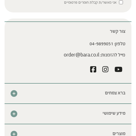
Please leave this field empty.
אני מאשר/ת קבלת חומרים פרסומיים
צור קשר
טלפון:
04-9899051
מייל להזמנות:
order@bara.co.il
ברא צמחים
אודות
חנות
מידע שימושי
צור קשר
מבצע החודש
שאלות נפוצות
מרכזי ברא
מוצרים