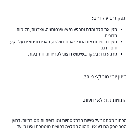
תפקודים עיקריים:
מזין את הלב והדם ומרגיע נפש: אינסומניה, עצבנות, חלומות
מרובים.
מזין דם ופותח את המרידיאנים: חולשה, כאבים ונימולים על רקע
חוסר דם.
מרגיע גרד: בעיקר בשימוש חיצוני לפריחות וגרד בעור.
מינון יומי מומלץ: 30-9.
התוויות נגד: לא ידועות.
הכתוב מסתמך על גישות הרבליסטיות ונטורופתיות מסורתיות. למען
הסר ספק המידע אינו מהווה המלצה רפואית מוסמכת ואינו מיועד