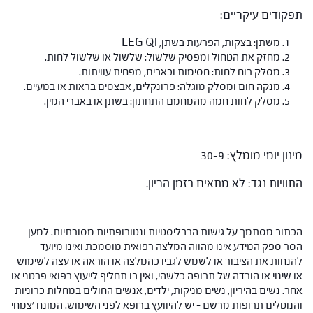
תפקודים עיקריים:
משתן: בצקות, הפרעות בשתן, LEG QI
מחזק את הטחול ומפסיק שלשול: שלשול או שלשול לחות.
מסלק רוח לחות: חסימות וכאבים, מפחית עוויתות.
מנקה חום ומסלק מוגלה: פרונקלים, אבצסים בראות או במעיים.
מסלק לחות חמה מהמחמם התחתון: בשתן או באברי המין.
מינון יומי מומלץ: 30-9
התוויות נגד: לא מתאים בזמן הריון.
הכתוב מסתמך על גישות הרבליסטיות ונטורופתיות מסורתיות. למען
הסר ספק המידע אינו מהווה המלצה רפואית מוסמכת ואינו מיועד
להנחות את הציבור או לשמש לגביו כהמלצה או הוראה או עצה לשימוש
או שינוי או הורדה של תרופה כלשהי, ואין בו תחליף לייעוץ רפואי פרטני או
אחר. נשים בהיריון, נשים מניקות, ילדים, אנשים החולים במחלות כרוניות
והנוטלים תרופות מרשם – יש להיוועץ ברופא לפני השימוש. המונח 'צמחי