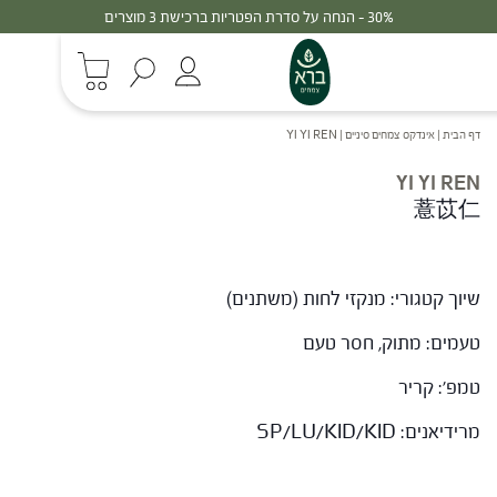
30% - הנחה על סדרת הפטריות ברכישת 3 מוצרים
דף הבית
|
אינדקס צמחים סיניים
|
YI YI REN
YI YI REN
薏苡仁
שיוך קטגורי: מנקזי לחות (משתנים)
טעמים: מתוק, חסר טעם
טמפ': קריר
מרידיאנים: SP/LU/KID/KID