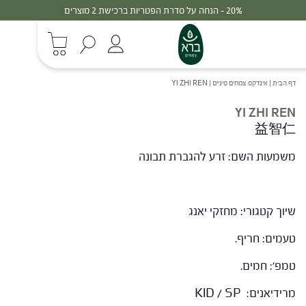
20% - הנחה על סדרת הפטריות ברכישת 2 מוצרים
דף הבית
|
אינדקס צמחים סיניים
|
YI ZHI REN
YI ZHI REN
益智仁
משמעות השם: זרע להגברת תבונה
שיוך קטגורי: מחזקי יאנג
טעמים: חריף.
טמפ': חמים.
מרידיאנים: KID / SP