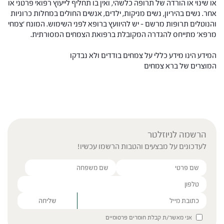
או שינוי או הורדה של תרופה כלשהי, ואין בו תחליף לייעוץ רפואי פרטני או
אחר. נשים בהיריון, נשים מניקות, ילדים, אנשים החולים במחלות כרוניות
והנוטלים תרופות מרשם – יש להיוועץ ברופא לפני השימוש. המונח 'צמחי
מרפא' מתייחס להגדרה המקובלת ברפואת הצמחים המסורתית.
המידע הינו מידע כללי על צמחים בודדים ולא נבדקו
המוצרים של ברא צמחים
הרשמה לניוזלטר
לעדכונים על מבצעים והטבות הרשמו עכשיו!
Please leave this field empty.
אני מאשר/ת קבלת חומרים פרסומיים