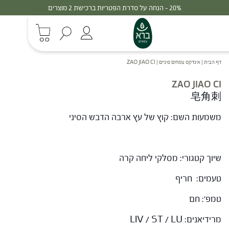
20% - הנחה על סדרת הפטריות ברכישת 2 מוצרים
דף הבית
|
אינדקס צמחים סיניים
|
ZAO JIAO CI
ZAO JIAO CI
皂角刺
משמעות השם: קוץ של עץ ארבה הדבש הסיני
שיוך קטגורי: מסלקי ליחה קרה
טעמים: חריף
טמפ': חם
מרידיאנים: LIV / ST / LU