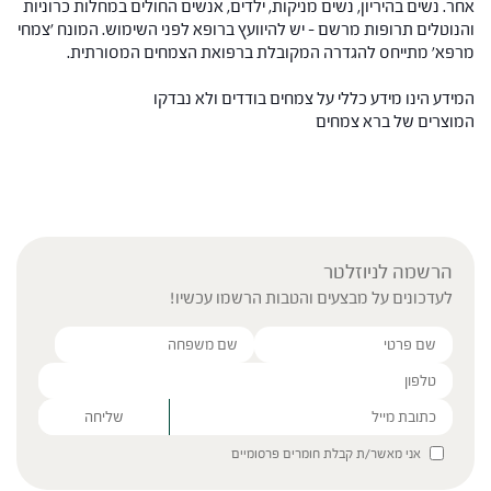
אחר. נשים בהיריון, נשים מניקות, ילדים, אנשים החולים במחלות כרוניות
והנוטלים תרופות מרשם – יש להיוועץ ברופא לפני השימוש. המונח 'צמחי
מרפא' מתייחס להגדרה המקובלת ברפואת הצמחים המסורתית.
המידע הינו מידע כללי על צמחים בודדים ולא נבדקו
המוצרים של ברא צמחים
הרשמה לניוזלטר
לעדכונים על מבצעים והטבות הרשמו עכשיו!
Please leave this field empty.
אני מאשר/ת קבלת חומרים פרסומיים