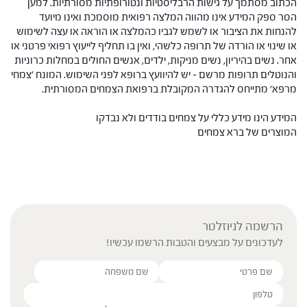
הכתוב מסתמך על גישות הרבליסטיות ונטורופתיות מסורתיות. למען
הסר ספק המידע אינו מהווה המלצה רפואית מוסמכת ואינו מיועד
להנחות את הציבור או לשמש לגביו כהמלצה או הוראה או עצה לשימוש
או שינוי או הורדה של תרופה כלשהי, ואין בו תחליף לייעוץ רפואי פרטני או
אחר. נשים בהיריון, נשים מניקות, ילדים, אנשים החולים במחלות כרוניות
והנוטלים תרופות מרשם – יש להיוועץ ברופא לפני השימוש. המונח 'צמחי
מרפא' מתייחס להגדרה המקובלת ברפואת הצמחים המסורתית.
המידע הינו מידע כללי על צמחים בודדים ולא נבדקו
המוצרים של ברא צמחים
הרשמה לניוזלטר
לעדכונים על מבצעים והטבות הרשמו עכשיו!