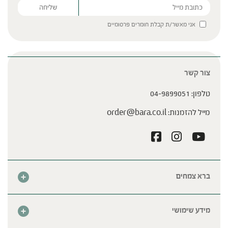
Please leave this field empty.
אני מאשר/ת קבלת חומרים פרסומיים
צור קשר
טלפון:
04-9899051
מייל להזמנות:
order@bara.co.il
ברא צמחים
אודות
חנות
מידע שימושי
צור קשר
מבצע החודש