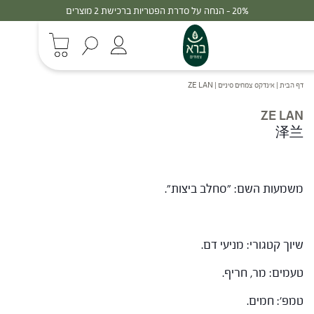
20% - הנחה על סדרת הפטריות ברכישת 2 מוצרים
דף הבית
|
אינדקס צמחים סיניים
|
ZE LAN
ZE LAN
泽兰
משמעות השם: "סחלב ביצות".
שיוך קטגורי: מניעי דם.
טעמים: מר, חריף.
טמפ': חמים.