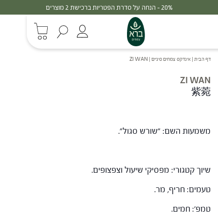
20% - הנחה על סדרת הפטריות ברכישת 2 מוצרים
דף הבית
|
אינדקס צמחים סיניים
|
ZI WAN
ZI WAN
紫菀
משמעות השם: "שורש סגול".
שיוך קטגורי: מפסיקי שיעול וצפצופים.
טעמים: חריף, מר.
טמפ': חמים.