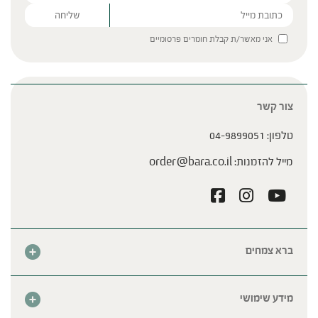
Please leave this field empty.
אני מאשר/ת קבלת חומרים פרסומיים
צור קשר
טלפון:
04-9899051
מייל להזמנות:
order@bara.co.il
ברא צמחים
אודות
חנות
מידע שימושי
צור קשר
מבצע החודש