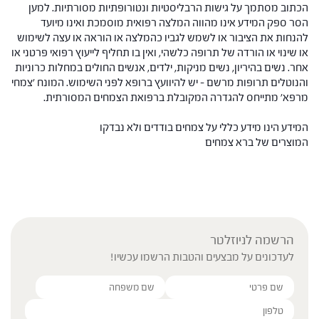
הכתוב מסתמך על גישות הרבליסטיות ונטורופתיות מסורתיות. למען
הסר ספק המידע אינו מהווה המלצה רפואית מוסמכת ואינו מיועד
להנחות את הציבור או לשמש לגביו כהמלצה או הוראה או עצה לשימוש
או שינוי או הורדה של תרופה כלשהי, ואין בו תחליף לייעוץ רפואי פרטני או
אחר. נשים בהיריון, נשים מניקות, ילדים, אנשים החולים במחלות כרוניות
והנוטלים תרופות מרשם – יש להיוועץ ברופא לפני השימוש. המונח 'צמחי
מרפא' מתייחס להגדרה המקובלת ברפואת הצמחים המסורתית.
המידע הינו מידע כללי על צמחים בודדים ולא נבדקו
המוצרים של ברא צמחים
הרשמה לניוזלטר
לעדכונים על מבצעים והטבות הרשמו עכשיו!