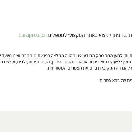
ות נגד ניתן למצוא באתר המקצועי למטפלים
barapro.co.il
ות. למען הסר ספק המידע אינו מהווה המלצה רפואית מוסמכת ואינו מיועד ל
תחליף לייעוץ רפואי פרטני או אחר. נשים בהיריון, נשים מניקות, ילדים, אנשים
חס להגדרה המקובלת ברפואת הצמחים המסורתית.
רים של ברא צמחים