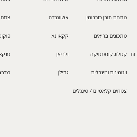
מתחם תוכן כורכומין
אשווגנדה
צמחי
מתכונים בריאים
קקאו נא
פוקוס
ות
קטלוג קוסמטיקה
ולריאן
מנקא
ויטמינים ומינרלים
גדילן
סדרת
צמחים קלאסיים / סינגלים