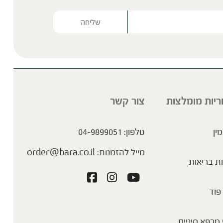
Please lea
ריות מומלצות
צור קשר
מין
טלפון:
04-9899051
מייל להזמנות:
order@bara.co.il
ת בריאות
פוד
מרפא סיניים