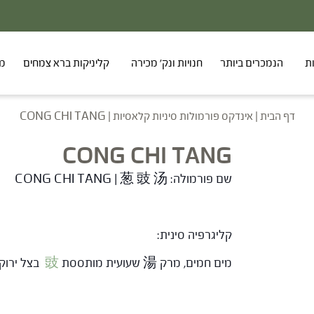
ת
הנמכרים ביותר
חנויות ונק' מכירה
קליניקות ברא צמחים
מר
דף הבית
|
אינדקס פורמולות סיניות קלאסיות
|
CONG CHI TANG
CONG CHI TANG
שם פורמולה: CONG CHI TANG | 葱 豉 汤
קליגרפיה סינית:
מים חמים, מרק 湯 שעועית מותססת
豉
בצל ירוק葱