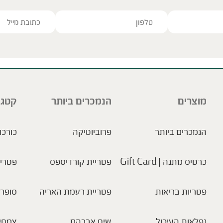
ve this field empty.
מוצרים
הנמכרים ביותר
קטגו
הנמכרים ביותר
פרוביוטיקה
כורכו
כרטיס מתנה | Gift Card
פטריית קורדיספס
פטריו
פטריות בריאות
פטריית רעמת האריה
סופר 
נפלאות העיכול
שיח אברהם
צמחי 