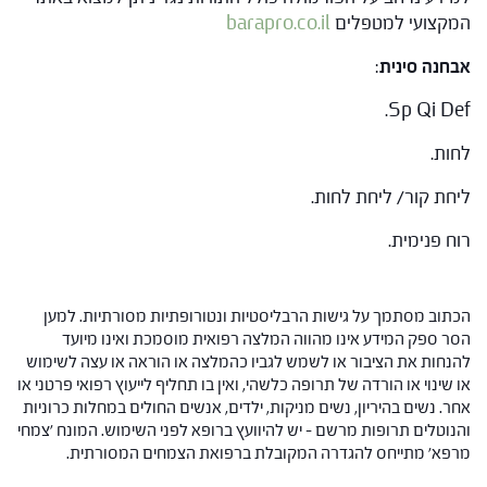
המקצועי למטפלים
barapro.co.il
אבחנה סינית
:
Sp Qi Def.
לחות.
ליחת קור/ ליחת לחות.
רוח פנימית.
הכתוב מסתמך על גישות הרבליסטיות ונטורופתיות מסורתיות. למען
הסר ספק המידע אינו מהווה המלצה רפואית מוסמכת ואינו מיועד
להנחות את הציבור או לשמש לגביו כהמלצה או הוראה או עצה לשימוש
או שינוי או הורדה של תרופה כלשהי, ואין בו תחליף לייעוץ רפואי פרטני או
אחר. נשים בהיריון, נשים מניקות, ילדים, אנשים החולים במחלות כרוניות
והנוטלים תרופות מרשם – יש להיוועץ ברופא לפני השימוש. המונח 'צמחי
מרפא' מתייחס להגדרה המקובלת ברפואת הצמחים המסורתית.