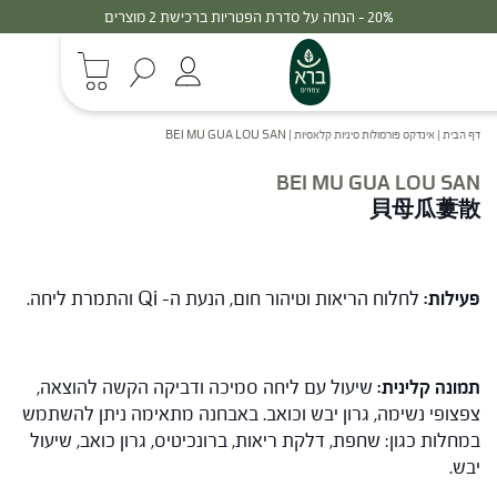
20% - הנחה על סדרת הפטריות ברכישת 2 מוצרים
דף הבית
|
אינדקס פורמולות סיניות קלאסיות
|
BEI MU GUA LOU SAN
BEI MU GUA LOU SAN
貝母瓜蔞散
פעילות:
לחלוח הריאות וטיהור חום, הנעת ה- Qi והתמרת ליחה.
תמונה קלינית:
שיעול עם ליחה סמיכה ודביקה הקשה להוצאה,
צפצופי נשימה, גרון יבש וכואב. באבחנה מתאימה ניתן להשתמש
במחלות כגון: שחפת, דלקת ריאות, ברונכיטיס, גרון כואב, שיעול
יבש.