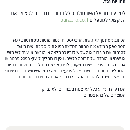
התוויות נגד:
למידע נרחב על הפורמולה כולל התוויות נגד ניתן למצוא באתר
המקצועי למטפלים
barapro.co.il
הכתוב מסתמך על גישות הרבליסטיות ונטורופתיות מסורתיות. למען
הסר ספק המידע אינו מהווה המלצה רפואית מוסמכת ואינו מיועד
להנחות את הציבור או לשמש לגביו כהמלצה או הוראה או עצה לשימוש
או שינוי או הורדה של תרופה כלשהי, ואין בו תחליף לייעוץ רפואי פרטני או
אחר. נשים בהיריון, נשים מניקות, ילדים, אנשים החולים במחלות כרוניות
והנוטלים תרופות מרשם – יש להיוועץ ברופא לפני השימוש. המונח 'צמחי
מרפא' מתייחס להגדרה המקובלת ברפואת הצמחים המסורתית.
המידע הינו מידע כללי על צמחים בודדים ולא נבדקו
המוצרים של ברא צמחים