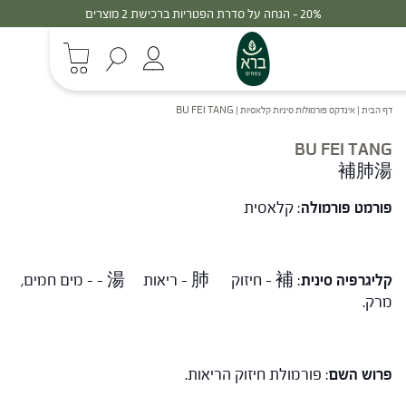
20% - הנחה על סדרת הפטריות ברכישת 2 מוצרים
דף הבית
|
אינדקס פורמולות סיניות קלאסיות
|
BU FEI TANG
BU FEI TANG
補肺湯
פורמט פורמולה
: קלאסית
קליגרפיה סינית
: 補 – חיזוק 肺 – ריאות 湯 – – מים חמים,
מרק.
פרוש השם
: פורמולת חיזוק הריאות.