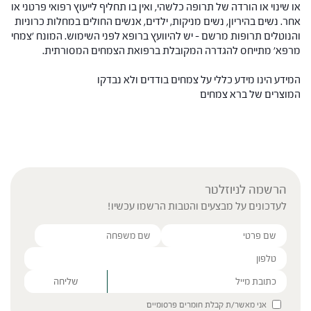
או שינוי או הורדה של תרופה כלשהי, ואין בו תחליף לייעוץ רפואי פרטני או
אחר. נשים בהיריון, נשים מניקות, ילדים, אנשים החולים במחלות כרוניות
והנוטלים תרופות מרשם – יש להיוועץ ברופא לפני השימוש. המונח 'צמחי
מרפא' מתייחס להגדרה המקובלת ברפואת הצמחים המסורתית.
המידע הינו מידע כללי על צמחים בודדים ולא נבדקו
המוצרים של ברא צמחים
הרשמה לניוזלטר
לעדכונים על מבצעים והטבות הרשמו עכשיו!
Please leave this field empty.
אני מאשר/ת קבלת חומרים פרסומיים