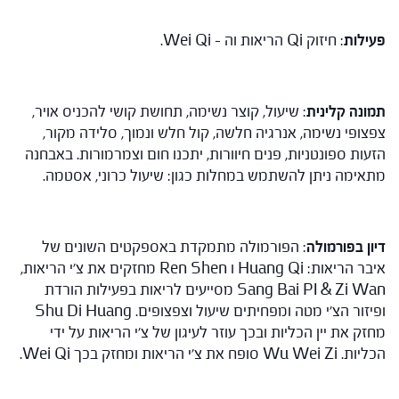
פעילות
: חיזוק Qi הריאות וה – Wei Qi.
תמונה קלינית
: שיעול, קוצר נשימה, תחושת קושי להכניס אויר,
צפצופי נשימה, אנרגיה חלשה, קול חלש ונמוך, סלידה מקור,
הזעות ספונטניות, פנים חיוורות, יתכנו חום וצמרמורות. באבחנה
מתאימה ניתן להשתמש במחלות כגון: שיעול כרוני, אסטמה.
דיון בפורמולה
: הפורמולה מתמקדת באספקטים השונים של
איבר הריאות: Huang Qi ו Ren Shen מחזקים את צ'י הריאות,
Sang Bai PI & Zi Wan מסייעים לריאות בפעילות הורדת
ופיזור הצ'י מטה ומפחיתים שיעול וצפצופים. Shu Di Huang
מחזק את יין הכליות ובכך עוזר לעיגון של צ'י הריאות על ידי
הכליות. Wu Wei Zi סופח את צ'י הריאות ומחזק בכך Wei Qi.