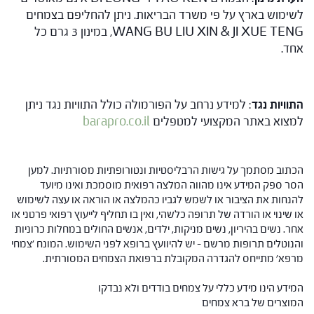
לשימוש בארץ על פי משרד הבריאות. ניתן להחליפם בצמחים
WANG BU LIU XIN & JI XUE TENG, במינון 3 גרם כל
אחד.
התוויות נגד
: למידע נרחב על הפורמולה כולל התוויות נגד ניתן
למצוא באתר המקצועי למטפלים
barapro.co.il
הכתוב מסתמך על גישות הרבליסטיות ונטורופתיות מסורתיות. למען
הסר ספק המידע אינו מהווה המלצה רפואית מוסמכת ואינו מיועד
להנחות את הציבור או לשמש לגביו כהמלצה או הוראה או עצה לשימוש
או שינוי או הורדה של תרופה כלשהי, ואין בו תחליף לייעוץ רפואי פרטני או
אחר. נשים בהיריון, נשים מניקות, ילדים, אנשים החולים במחלות כרוניות
והנוטלים תרופות מרשם – יש להיוועץ ברופא לפני השימוש. המונח 'צמחי
מרפא' מתייחס להגדרה המקובלת ברפואת הצמחים המסורתית.
המידע הינו מידע כללי על צמחים בודדים ולא נבדקו
המוצרים של ברא צמחים