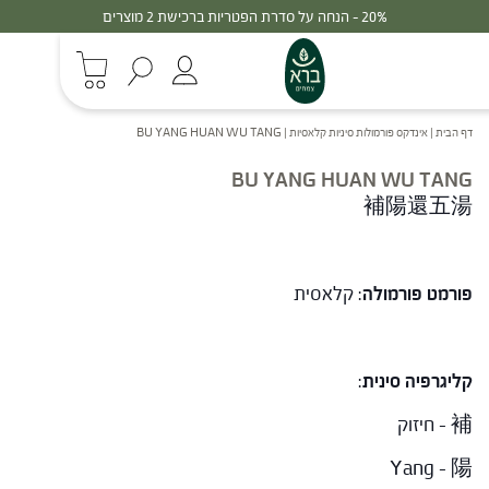
20% - הנחה על סדרת הפטריות ברכישת 2 מוצרים
דף הבית
|
אינדקס פורמולות סיניות קלאסיות
|
BU YANG HUAN WU TANG
BU YANG HUAN WU TANG
補陽還五湯
פורמט פורמולה
: קלאסית
קליגרפיה סינית
:
補 – חיזוק
Yang – 陽