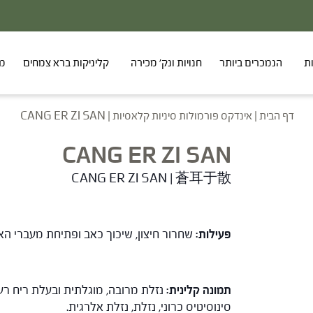
20% - הנחה על סדרת הפטריות ברכישת 2 מוצרים
ת
הנמכרים ביותר
חנויות ונק' מכירה
קליניקות ברא צמחים
מר
דף הבית
|
אינדקס פורמולות סיניות קלאסיות
|
CANG ER ZI SAN
CANG ER ZI SAN
CANG ER ZI SAN | 蒼耳于散
פעילות:
שחרור חיצון, שיכוך כאב ופתיחת מעברי הא
תמונה קלינית:
נזלת מרובה, מוגלתית ובעלת ריח רע,
סינוסיטיס כרוני, נזלת, נזלת אלרגית.