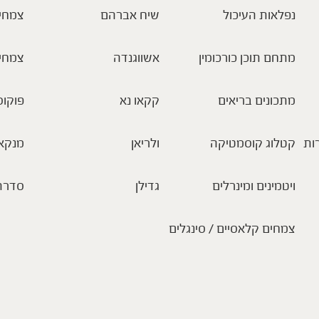
נפלאות העיכול
שיח אברהם
צמחי 
מתחם תוכן כורכומין
אשווגנדה
צמחי
מתכונים בריאים
קקאו נא
פוקוס
ות
קטלוג קוסמטיקה
ולריאן
מנקא
ויטמינים ומינרלים
גדילן
סדרת
צמחים קלאסיים / סינגלים