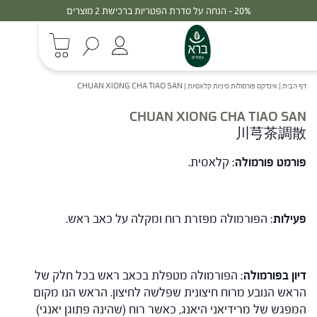
20% - הנחה על סדרת הפטריות ברכישת 2 מוצרים
דף הבית
|
אינדקס פורמולות סיניות קלאסיות
|
CHUAN XIONG CHA TIAO SAN
CHUAN XIONG CHA TIAO SAN
川芎茶調散
פורמט פורמולה
: קלאסית.
פעילות
: הפורמולה מפזרת רוח ומקלה על כאב ראש.
דיון בפורמולה
: הפורמולה מטפלת בכאב ראש בכל חלק של
הראש הנובע מרוח חיצונית שפלשה לחיצון. הראש הנו מקום
המפגש של מרידיאני היאנג, כאשר רוח (שהינה פתוגן יאנגי)