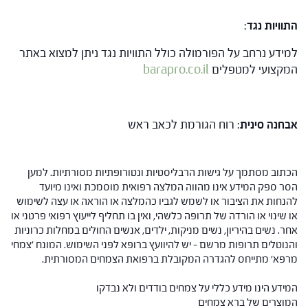
התוויות נגד
:
למידע נרחב על הפורמולה כולל התוויות נגד ניתן למצוא באתר
המקצועי למטפלים
barapro.co.il
אבחנה סינית
: רוח הגורמת לכאב ראש
הכתוב מסתמך על גישות הרבליסטיות ונטורופתיות מסורתיות. למען
הסר ספק המידע אינו מהווה המלצה רפואית מוסמכת ואינו מיועד
להנחות את הציבור או לשמש לגביו כהמלצה או הוראה או עצה לשימוש
או שינוי או הורדה של תרופה כלשהי, ואין בו תחליף לייעוץ רפואי פרטני או
אחר. נשים בהיריון, נשים מניקות, ילדים, אנשים החולים במחלות כרוניות
והנוטלים תרופות מרשם – יש להיוועץ ברופא לפני השימוש. המונח 'צמחי
מרפא' מתייחס להגדרה המקובלת ברפואת הצמחים המסורתית.
המידע הינו מידע כללי על צמחים בודדים ולא נבדקו
המוצרים של ברא צמחים