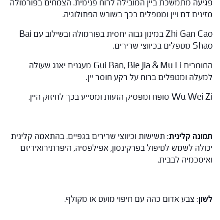
פגיעה מתמשכת ביין המובילה לרוח פנימית. הצמחים בפורמולה
מזינים דם ויין ומטפלים בכך בשורש הפתולוגיה.
Zhi Gan Cao במינון גבוה יחסית בפורמולה ובשילוב עם Bai
Shao מטפלים בכיווצי שרירים.
החומרים Gui Ban, Bie Jia & Mu Li מעגנים יאנג שעולה
למעלה ומטפלים ברוח על רקע חוסר יין.
Wu Wei Zi סופח ומפסיק הזעות ומסייע בכך לחיזוק היין.
תמונה קלינית
: תשישות וכיווצי שרירים בגפיים. בהתאמה קלינית
יכולה לשמש לטיפול בפרקינסון, אפילפסיה, היפרתירואידיזם
ואיסכמיה לבבית.
לשון
: צבע אדום כהה עם חיפוי מועט או מקולף.