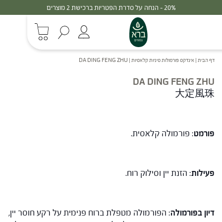
20% - הנחה על סדרת הפטריות ברכישת 2 מוצרים
דף הבית
|
אינדקס פורמולות סיניות קלאסיות
|
DA DING FENG ZHU
DA DING FENG ZHU
大定風珠
פורמט
: פורמולה קלאסית.
פעילות
: הזנת יין וסילוק רוח.
דיון בפורמולה
: הפורמולה מטפלת ברוח פנימית על רקע חוסר יין,