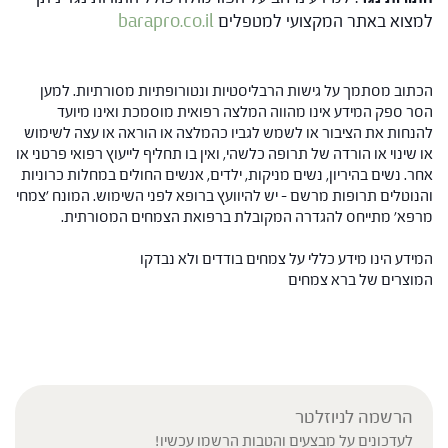
למצוא באתר המקצועי למטפלים
barapro.co.il
הכתוב מסתמך על גישות הרבליסטיות ונטורופתיות מסורתיות. למען
הסר ספק המידע אינו מהווה המלצה רפואית מוסמכת ואינו מיועד
להנחות את הציבור או לשמש לגביו כהמלצה או הוראה או עצה לשימוש
או שינוי או הורדה של תרופה כלשהי, ואין בו תחליף לייעוץ רפואי פרטני או
אחר. נשים בהיריון, נשים מניקות, ילדים, אנשים החולים במחלות כרוניות
והנוטלים תרופות מרשם – יש להיוועץ ברופא לפני השימוש. המונח 'צמחי
מרפא' מתייחס להגדרה המקובלת ברפואת הצמחים המסורתית.
המידע הינו מידע כללי על צמחים בודדים ולא נבדקו
המוצרים של ברא צמחים
הרשמה לניוזלטר
לעדכונים על מבצעים והטבות הרשמו עכשיו!