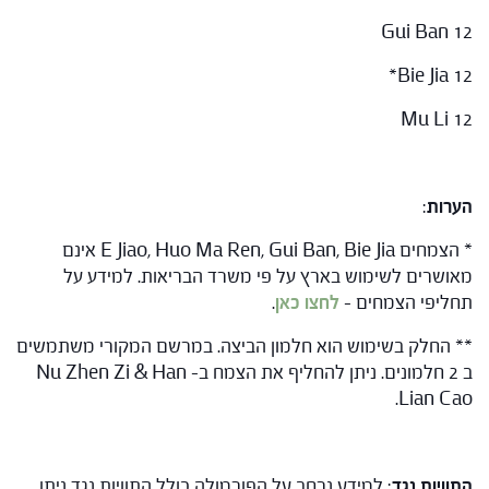
Gui Ban 12
Bie Jia 12*
Mu Li 12
הערות
:
* הצמחים E Jiao, Huo Ma Ren, Gui Ban, Bie Jia אינם
מאושרים לשימוש בארץ על פי משרד הבריאות. למידע על
תחליפי הצמחים –
לחצו כאן
.
** החלק בשימוש הוא חלמון הביצה. במרשם המקורי משתמשים
ב 2 חלמונים. ניתן להחליף את הצמח ב- Nu Zhen Zi & Han
Lian Cao.
התוויות נגד
: למידע נרחב על הפורמולה כולל התוויות נגד ניתן