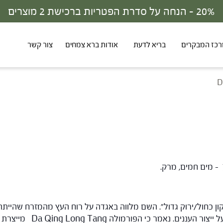
30% - הנחה על סדרת הפטריות ברכישת 3 מוצרים
כז המבקרים
בריא לדעת
אודות ברא צמחים
צור קשר
D
 כחול/ירוק גדול". השם מלווה באגדה על רוח העץ מהמזרח שהייתה י
Da Qing Long Ta מייצרת הזעה, כפי שרוח הדרקון מייצרת גשם.