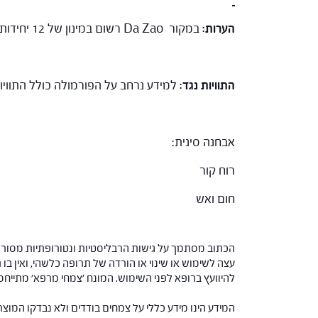
הערות:
במקור Da Zao רשום במינון של 12 יחידות, יחידה שלDa Zao שווה ל- 1- 2 גרם. בפורמולה זו, לרוב ניתן במינון של 12 גרם.
התוויות נגד:
למידע נרחב על הפורמולה כולל התווי
אבחנה סינית:
רוח קור
חום ואש
הכתוב מסתמך על גישות הרבליסטיות ונטורופתיות מסורתי
עצה לשימוש או שינוי או הורדה של תרופה כלשהי, ואין בו 
להיוועץ ברופא לפני השימוש. המונח 'צמחי מרפא' מתיי
המידע הינו מידע כללי על צמחים בודדים ולא נבדקו המוצ