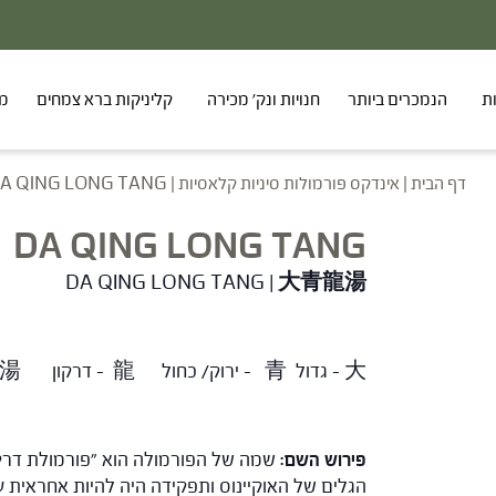
ת
הנמכרים ביותר
חנויות ונק' מכירה
קליניקות ברא צמחים
מר
דף הבית
|
אינדקס פורמולות סיניות קלאסיות
|
A QING LONG TANG
DA QING LONG TANG
DA QING LONG TANG |
大青龍湯
大 – גדול 青 – ירוק/ כחול 龍 – דרקון 湯 – מים חמים, מרק.
פירוש השם:
שמה של הפורמולה הוא "פורמולת דרקון
הגלים של האוקיינוס ותפקידה היה להיות אחראית על ייצור העננים. נאמר כי הפורמולה ng