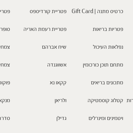
כרטיס מתנה | Gift Card
פטריית קורדיספס
פטריו
פטריות בריאות
פטריית רעמת האריה
סופר 
נפלאות העיכול
שיח אברהם
צמחי 
מתחם תוכן כורכומין
אשווגנדה
צמחי
מתכונים בריאים
קקאו נא
פוקוס
ות
קטלוג קוסמטיקה
ולריאן
מנקא
ויטמינים ומינרלים
גדילן
סדרת